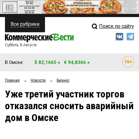
Все рубрики
Поиск по сайту
ПОЛИТИКА
Свежий выпуск
Медиа
ФИНАНСЫ
Суббота, 8 Августа
Кто есть кто
НЕДВИЖИМОСТЬ
В Омске:
$ 82,1665
€ 94,8366
Интервью
БИЗНЕС
Главная
→
Новости
→
Бизнес
Мнения
ОБЩЕСТВО
Уже третий участник торгов
Рейтинги
ЗАКОН
отказался сносить аварийный
Блоги
НОВОСТИ КОМПАНИЙ
дом в Омске
Архив
ПРОИСШЕСТВИЯ