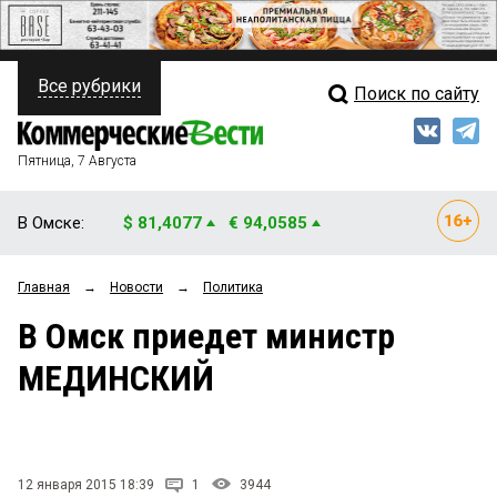
Все рубрики
Поиск по сайту
ПОЛИТИКА
Свежий выпуск
Медиа
ФИНАНСЫ
Пятница, 7 Августа
Кто есть кто
НЕДВИЖИМОСТЬ
В Омске:
$ 81,4077
€ 94,0585
Интервью
БИЗНЕС
Главная
→
Новости
→
Политика
Мнения
ОБЩЕСТВО
В Омск приедет министр
Рейтинги
ЗАКОН
МЕДИНСКИЙ
Блоги
НОВОСТИ КОМПАНИЙ
Архив
ПРОИСШЕСТВИЯ
12 января 2015 18:39
1
3944