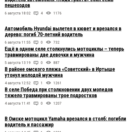
пешеходов
6 августа 18:02
4
1176
Автомобиль Hyundai вылетел в кювет и врезался в
дерево: погиб 70-летний водитель
6 августа 11:55
0
732
Ещё в одном селе столкнулись мотоциклы – теперь
травмированы две девочки и мужчина
5 августа 13:19
0
887
В районе омского пляжа «Советский» в Иртыше
утонул молодой мужчина
4 августа 12:52
1
1261
В селе Победа при столкновении двух мопедов
тяжело травмированы трое подростков
4 августа 11:41
0
1207
В Омске мотоцикл Yamaha врезался в столб: погибли
водитель и пассажир