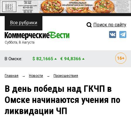
Все рубрики
Поиск по сайту
ПОЛИТИКА
Свежий выпуск
Медиа
ФИНАНСЫ
Суббота, 8 Августа
Кто есть кто
НЕДВИЖИМОСТЬ
В Омске:
$ 82,1665
€ 94,8366
Интервью
БИЗНЕС
Главная
→
Новости
→
Происшествия
Мнения
ОБЩЕСТВО
В день победы над ГКЧП в
Рейтинги
ЗАКОН
Омске начинаются учения по
Блоги
НОВОСТИ КОМПАНИЙ
ликвидации ЧП
Архив
ПРОИСШЕСТВИЯ