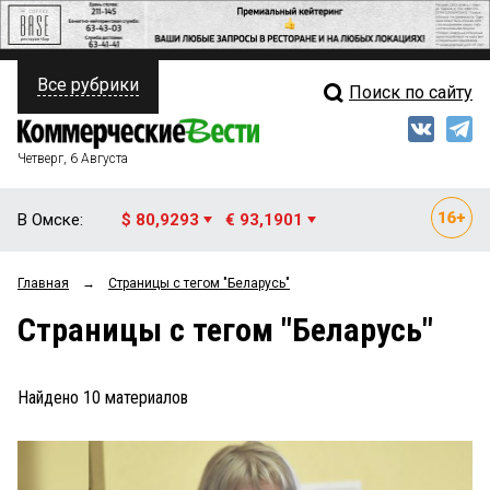
Все рубрики
Поиск по сайту
ПОЛИТИКА
Свежий выпуск
Медиа
ФИНАНСЫ
Четверг, 6 Августа
Кто есть кто
НЕДВИЖИМОСТЬ
В Омске:
$ 80,9293
€ 93,1901
Интервью
БИЗНЕС
Главная
→
Страницы c тегом "Беларусь"
Мнения
ОБЩЕСТВО
Страницы c тегом "Беларусь"
Рейтинги
ЗАКОН
Блоги
НОВОСТИ КОМПАНИЙ
Найдено
10
материалов
Архив
ПРОИСШЕСТВИЯ
СТИЛЬ ЖИЗНИ