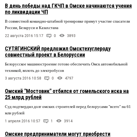
В день победы над ГКЧП в Омске начинаются учения
по ликвидации ЧП
В совместной командно-штабной тренировке примут участие спасатели
России, Беларуси и Казахстана
22 августа 2016 15:17
0
3893
СУТЯГИНСКИЙ предложил Омсктехуглероду
совместный проект в Белоруссии
Белорусское машиностроение готово обеспечить Омск автомобильной
техникой, вплоть до электробусов
3 августа 2016 10:58
0
4797
Омский "Мостовик" отбился от гомельского иска на
25 млрд рублей
Суд подтвердил долг омских строителей перед белорусами "всего" на 61
млн рублей
1 апреля 2016 10:57
1
3914
Омские предприниматели могут приобрести