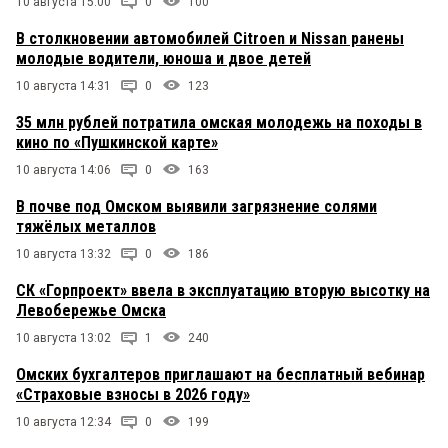
10 августа 15:00
0
100
В столкновении автомобилей Citroen и Nissan ранены
молодые водители, юноша и двое детей
10 августа 14:31
0
123
35 млн рублей потратила омская молодежь на походы в
кино по «Пушкинской карте»
10 августа 14:06
0
163
В почве под Омском выявили загрязнение солями
тяжёлых металлов
10 августа 13:32
0
186
СК «Горпроект» ввела в эксплуатацию вторую высотку на
Левобережье Омска
10 августа 13:02
1
240
Омских бухгалтеров приглашают на бесплатный вебинар
«Страховые взносы в 2026 году»
10 августа 12:34
0
199