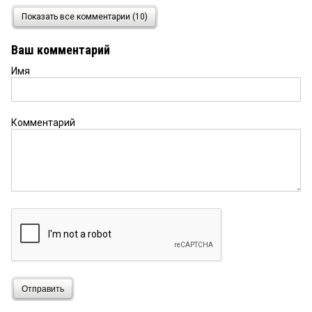
Анна
12 апреля 2020 в 03:30:
Показать все комментарии (10)
Согласна с Эриком,сейчас законопослушным
гражданам работу не найти,а что будут зэки
Ваш комментарий
делать на воле?Вообще на улицу будет страшно
выйти.Не дай бог будет амнистия.
Имя
Руслан
9 апреля 2020 в 22:20:
Не все заключённые такие.Много сидит за сущую
Комментарий
ерунду.Многих ждут семьи,
дети,матери.Амнистию ждут и надеются на неё
множество людей.
Геннадий валеев
9 апреля 2020 в 13:13:
Это страшно если заболеет хоть один человек в
лагерях, заразятся все!!! Так как на одном бараке
сидят по 150-200 человек а бораков до 20 на
лагерях начнутся бунты
Евгений
9 апреля 2020 в 03:35:
Отправить
Нужно освободить кому осталось менее 3 лет,
кроме особого режима. Сейчас сидят по 228'1