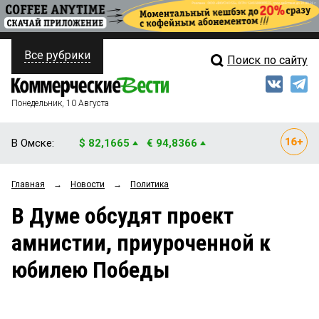
Все рубрики
Поиск по сайту
ПОЛИТИКА
Свежий выпуск
Медиа
ФИНАНСЫ
Понедельник, 10 Августа
Кто есть кто
НЕДВИЖИМОСТЬ
В Омске:
$ 82,1665
€ 94,8366
Интервью
БИЗНЕС
Главная
→
Новости
→
Политика
Мнения
ОБЩЕСТВО
В Думе обсудят проект
Рейтинги
ЗАКОН
амнистии, приуроченной к
Блоги
НОВОСТИ КОМПАНИЙ
юбилею Победы
Архив
ПРОИСШЕСТВИЯ