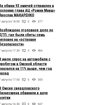
За обман 93 омичей отправлен в
колонию глава АЦ «Ромни Марш»
Ярослав МАКАРЕНКО
7 августа 18:00
0
377
Возбуждено уголовное дело по
ДТП, где были сбиты семь
человек на «островке
безопасности»
7 августа 17:30
3
466
В июле спрос на автомобили с
пробегом в Омской области
оказался на 11% выше, чем год
назад
7 августа 17:00
0
300
В Омске свердловского
бизнесмена обвинили в даче
взятки
7 августа 16:30
0
507