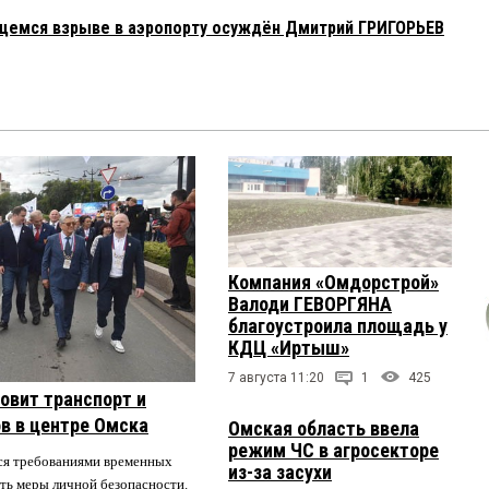
ящемся взрыве в аэропорту осуждён Дмитрий ГРИГОРЬЕВ
Компания «Омдорстрой»
Валоди ГЕВОРГЯНА
благоустроила площадь у
КДЦ «Иртыш»
7 августа 11:20
1
425
овит транспорт и
в в центре Омска
Омская область ввела
режим ЧС в агросекторе
ся требованиями временных
из-за засухи
ть меры личной безопасности.