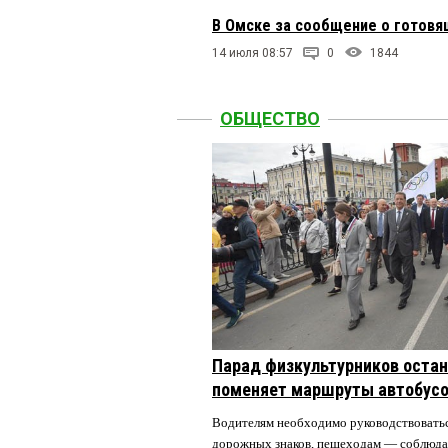
В Омске за сообщение о готов
14 июля 08:57
0
1844
ОБЩЕСТВО
Парад физкультурников остан
поменяет маршруты автобусо
Водителям необходимо руководствовать
дорожных знаков, пешеходам — соблюда