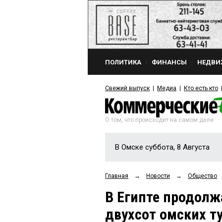
ПОЛИТИКА
ФИНАНСЫ
НЕДВИ
Свежий выпуск
Медиа
Кто есть кто
О том, что происходит на самом деле
В Омске суббота, 8 Августа
Главная
→
Новости
→
Общество
В Египте продолж
двухсот омских т