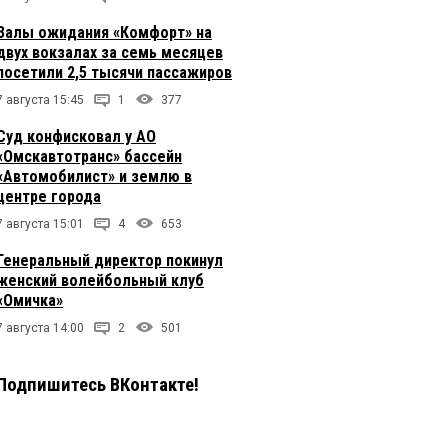
Залы ожидания «Комфорт» на
двух вокзалах за семь месяцев
посетили 2,5 тысячи пассажиров
7 августа 15:45
1
377
Суд конфисковал у АО
«Омскавтотранс» бассейн
«Автомобилист» и землю в
центре города
7 августа 15:01
4
653
Генеральный директор покинул
женский волейбольный клуб
«Омичка»
7 августа 14:00
2
501
Подпишитесь ВКонтакте!