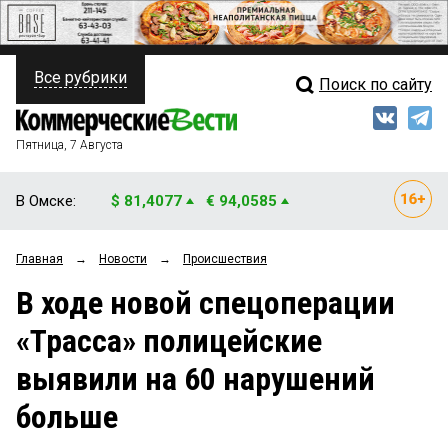
Все рубрики
Поиск по сайту
ПОЛИТИКА
Свежий выпуск
Медиа
ФИНАНСЫ
Пятница, 7 Августа
Кто есть кто
НЕДВИЖИМОСТЬ
В Омске:
$ 81,4077
€ 94,0585
Интервью
БИЗНЕС
Главная
→
Новости
→
Происшествия
Мнения
ОБЩЕСТВО
В ходе новой спецоперации
Рейтинги
ЗАКОН
«Трасса» полицейские
Блоги
НОВОСТИ КОМПАНИЙ
выявили на 60 нарушений
Архив
ПРОИСШЕСТВИЯ
больше