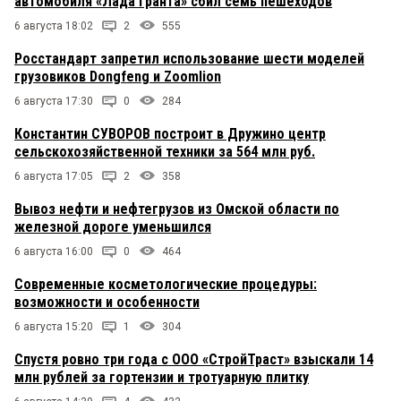
автомобиля «Лада Гранта» сбил семь пешеходов
6 августа 18:02
2
555
Росстандарт запретил использование шести моделей
грузовиков Dongfeng и Zoomlion
6 августа 17:30
0
284
Константин СУВОРОВ построит в Дружино центр
сельскохозяйственной техники за 564 млн руб.
6 августа 17:05
2
358
Вывоз нефти и нефтегрузов из Омской области по
железной дороге уменьшился
6 августа 16:00
0
464
Современные косметологические процедуры:
возможности и особенности
6 августа 15:20
1
304
Спустя ровно три года с ООО «СтройТраст» взыскали 14
млн рублей за гортензии и тротуарную плитку