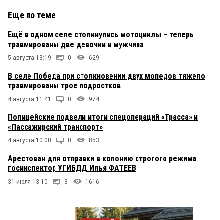
Еще по теме
Ещё в одном селе столкнулись мотоциклы – теперь
травмированы две девочки и мужчина
5 августа 13:19
0
629
В селе Победа при столкновении двух мопедов тяжело
травмированы трое подростков
4 августа 11:41
0
974
Полицейские подвели итоги спецопераций «Трасса» и
«Пассажирский транспорт»
4 августа 10:00
0
853
Арестован для отправки в колонию строгого режима
госинспектор УГИБДД Илья ФАТЕЕВ
31 июля 13:10
3
1616