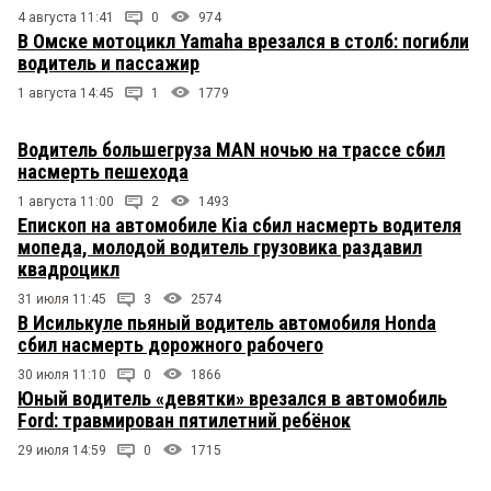
4 августа 11:41
0
974
В Омске мотоцикл Yamaha врезался в столб: погибли
водитель и пассажир
1 августа 14:45
1
1779
Водитель большегруза MAN ночью на трассе сбил
насмерть пешехода
1 августа 11:00
2
1493
Епископ на автомобиле Kia сбил насмерть водителя
мопеда, молодой водитель грузовика раздавил
квадроцикл
31 июля 11:45
3
2574
В Исилькуле пьяный водитель автомобиля Honda
сбил насмерть дорожного рабочего
30 июля 11:10
0
1866
Юный водитель «девятки» врезался в автомобиль
Ford: травмирован пятилетний ребёнок
29 июля 14:59
0
1715