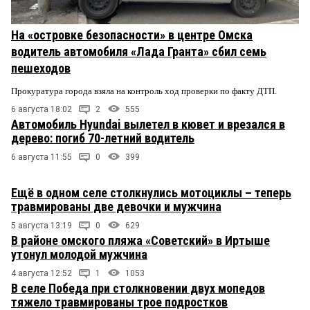
На «островке безопасности» в центре Омска
водитель автомобиля «Лада Гранта» сбил семь
пешеходов
Прокуратура города взяла на контроль ход проверки по факту ДТП.
6 августа 18:02
2
555
Автомобиль Hyundai вылетел в кювет и врезался в
дерево: погиб 70-летний водитель
6 августа 11:55
0
399
Ещё в одном селе столкнулись мотоциклы – теперь
травмированы две девочки и мужчина
5 августа 13:19
0
629
В районе омского пляжа «Советский» в Иртыше
утонул молодой мужчина
4 августа 12:52
1
1053
В селе Победа при столкновении двух мопедов
тяжело травмированы трое подростков