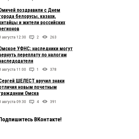
Омичей поздравили с Днем
города белорусы, казахи,
китайцы и жители российских
регионов
8 августа 12:30
2
263
Омское УФНС: наследники могут
вернуть переплату по налогам
наследодателя
8 августа 11:00
1
378
Сергей ШЕЛЕСТ вручил знаки
отличия новым почетным
гражданам Омска
8 августа 09:30
4
391
Подпишитесь ВКонтакте!