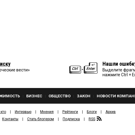
иску
Нашли ошибк
рческие вести»
Выделите фрагм
нажмите Ctrl + E
ЖИМОСТЬ
БИЗНЕС
ОБЩЕСТВО
ЗАКОН
НОВОСТИ КОМПАН
 кто
Интервью
Мнения
Рейтинги
Блоги
Архив
Контакты
Стать блогером
Подписка
RSS