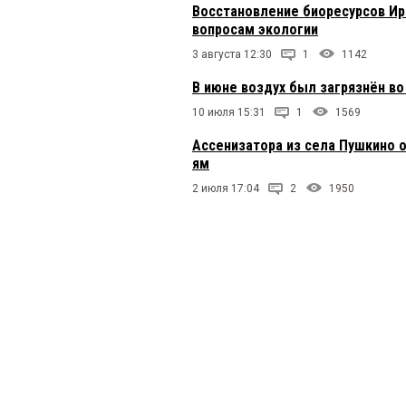
Восстановление биоресурсов Ир
вопросам экологии
3 августа 12:30
1
1142
В июне воздух был загрязнён во
10 июля 15:31
1
1569
Ассенизатора из села Пушкино 
ям
2 июля 17:04
2
1950