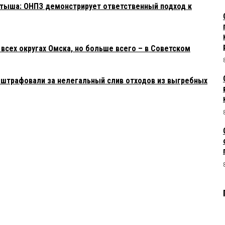
тыша: ОНПЗ демонстрирует ответственный подход к
 всех округах Омска, но больше всего – в Советском
оштрафовали за нелегальный слив отходов из выгребных