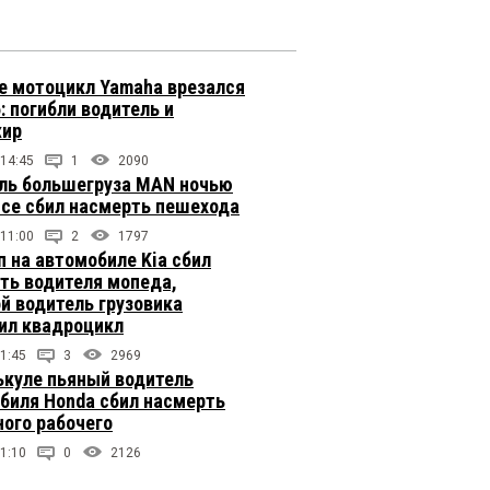
е мотоцикл Yamaha врезался
: погибли водитель и
жир
 14:45
1
2090
ль большегруза MAN ночью
ссе сбил насмерть пешехода
 11:00
2
1797
п на автомобиле Kia сбил
ть водителя мопеда,
й водитель грузовика
ил квадроцикл
1:45
3
2969
ькуле пьяный водитель
биля Honda сбил насмерть
ого рабочего
1:10
0
2126