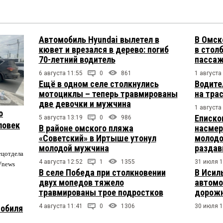
Автомобиль Hyundai вылетел в
В Омск
кювет и врезался в дерево: погиб
в столб
70-летний водитель
пасса
6 августа 11:55
0
861
1 августа
Ещё в одном селе столкнулись
Водите
мотоциклы – теперь травмированы
на тра
две девочки и мужчина
1 августа
о
Еписко
5 августа 13:19
0
986
ловек
В районе омского пляжа
насмер
«Советский» в Иртыше утонул
молодо
молодой мужчина
раздав
ецотдела
4 августа 12:52
1
1355
31 июля 1
Vnews
В селе Победа при столкновении
В Исил
двух мопедов тяжело
автомо
травмированы трое подростков
дорожн
4 августа 11:41
0
1306
30 июля 1
мобиля