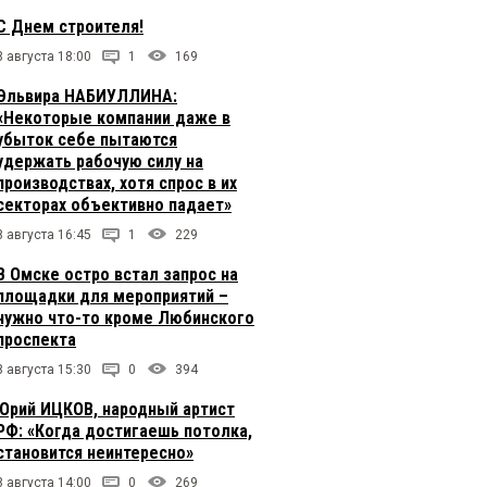
С Днем строителя!
8 августа 18:00
1
169
Эльвира НАБИУЛЛИНА:
«Некоторые компании даже в
убыток себе пытаются
удержать рабочую силу на
производствах, хотя спрос в их
секторах объективно падает»
8 августа 16:45
1
229
В Омске остро встал запрос на
площадки для мероприятий –
нужно что-то кроме Любинского
проспекта
8 августа 15:30
0
394
Юрий ИЦКОВ, народный артист
РФ: «Когда достигаешь потолка,
становится неинтересно»
8 августа 14:00
0
269