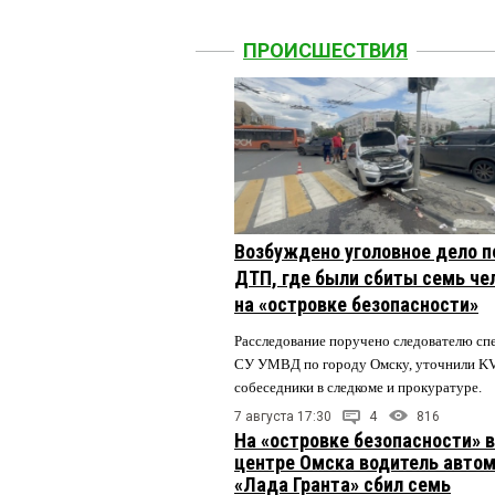
ПРОИСШЕСТВИЯ
Возбуждено уголовное дело п
ДТП, где были сбиты семь че
на «островке безопасности»
Расследование поручено следователю сп
СУ УМВД по городу Омску, уточнили K
собеседники в следкоме и прокуратуре.
7 августа 17:30
4
816
На «островке безопасности» в
центре Омска водитель авто
«Лада Гранта» сбил семь