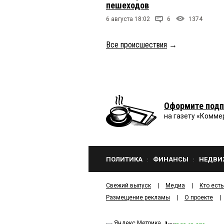
пешеходов
6 августа 18:02
6
1374
Все происшествия
→
Оформите подп
на газету «Комме
ПОЛИТИКА
ФИНАНСЫ
НЕДВИ
Свежий выпуск
Медиа
Кто есть
Размещение рекламы
О проекте