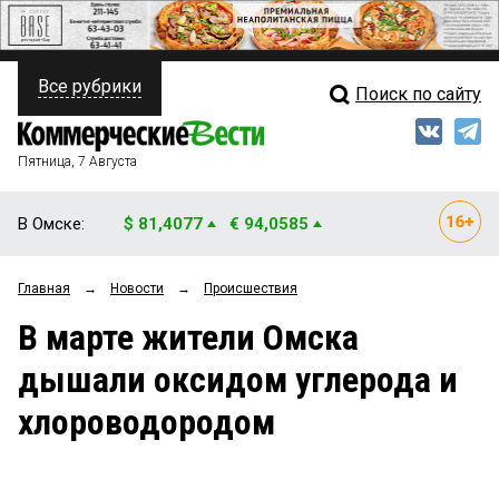
Все рубрики
Поиск по сайту
ПОЛИТИКА
Свежий выпуск
Медиа
ФИНАНСЫ
Пятница, 7 Августа
Кто есть кто
НЕДВИЖИМОСТЬ
В Омске:
$ 81,4077
€ 94,0585
Интервью
БИЗНЕС
Главная
→
Новости
→
Происшествия
Мнения
ОБЩЕСТВО
В марте жители Омска
Рейтинги
ЗАКОН
дышали оксидом углерода и
Блоги
НОВОСТИ КОМПАНИЙ
хлороводородом
Архив
ПРОИСШЕСТВИЯ