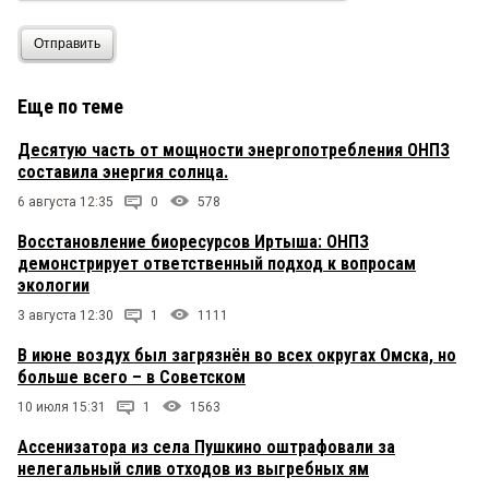
Отправить
Еще по теме
Десятую часть от мощности энергопотребления ОНПЗ
составила энергия солнца.
6 августа 12:35
0
578
Восстановление биоресурсов Иртыша: ОНПЗ
демонстрирует ответственный подход к вопросам
экологии
3 августа 12:30
1
1111
В июне воздух был загрязнён во всех округах Омска, но
больше всего – в Советском
10 июля 15:31
1
1563
Ассенизатора из села Пушкино оштрафовали за
нелегальный слив отходов из выгребных ям