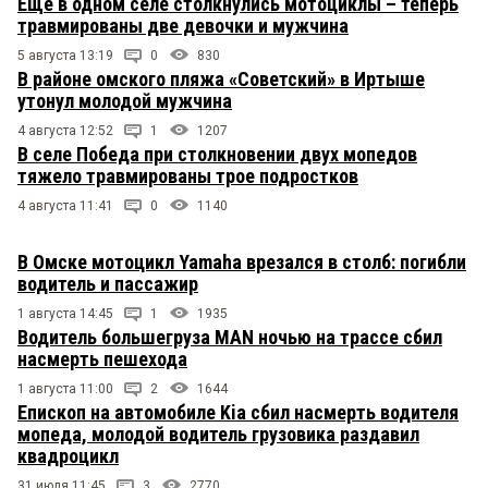
Ещё в одном селе столкнулись мотоциклы – теперь
травмированы две девочки и мужчина
5 августа 13:19
0
830
В районе омского пляжа «Советский» в Иртыше
утонул молодой мужчина
4 августа 12:52
1
1207
В селе Победа при столкновении двух мопедов
тяжело травмированы трое подростков
4 августа 11:41
0
1140
В Омске мотоцикл Yamaha врезался в столб: погибли
водитель и пассажир
1 августа 14:45
1
1935
Водитель большегруза MAN ночью на трассе сбил
насмерть пешехода
1 августа 11:00
2
1644
Епископ на автомобиле Kia сбил насмерть водителя
мопеда, молодой водитель грузовика раздавил
квадроцикл
31 июля 11:45
3
2770