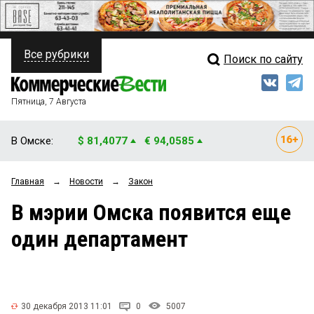
Все рубрики
Поиск по сайту
ПОЛИТИКА
Свежий выпуск
Медиа
ФИНАНСЫ
Пятница, 7 Августа
Кто есть кто
НЕДВИЖИМОСТЬ
В Омске:
$ 81,4077
€ 94,0585
Интервью
БИЗНЕС
Главная
→
Новости
→
Закон
Мнения
ОБЩЕСТВО
В мэрии Омска появится еще
Рейтинги
ЗАКОН
один департамент
Блоги
НОВОСТИ КОМПАНИЙ
Архив
ПРОИСШЕСТВИЯ
30 декабря 2013 11:01
0
5007