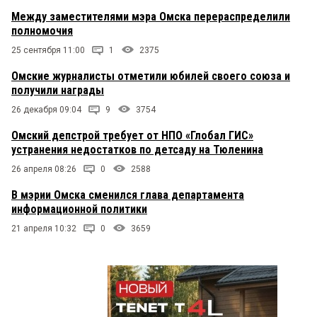
Между заместителями мэра Омска перераспределили
полномочия
25 сентября 11:00
1
2375
Омские журналисты отметили юбилей своего союза и
получили награды
26 декабря 09:04
9
3754
Омский депстрой требует от НПО «Глобал ГИС»
устранения недостатков по детсаду на Тюленина
26 апреля 08:26
0
2588
В мэрии Омска сменился глава департамента
информационной политики
21 апреля 10:32
0
3659