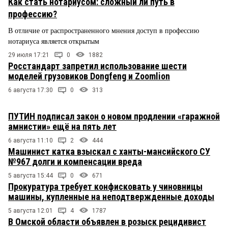
Как стать нотариусом: сложный ли путь в
профессию?
В отличие от распространенного мнения доступ в профессию
нотариуса является открытым
29 июля 17:21
0
1882
Росстандарт запретил использование шести
моделей грузовиков Dongfeng и Zoomlion
6 августа 17:30
0
313
ПУТИН подписал закон о новом продлении «гаражной
амнистии» ещё на пять лет
6 августа 11:10
2
444
Машинист катка взыскал с ханты-мансийского СУ
№967 долги и компенсации вреда
5 августа 15:44
0
671
Прокуратура требует конфисковать у чиновницы
машины, купленные на неподтвержденные доходы
5 августа 12:01
4
1787
В Омской области объявлен в розыск рецидивист