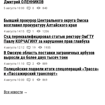
Дмитрий ОЛЕННИКОВ
5 августа 10:00
0
840
Бывший прокурор Центрального округа Омска
возглавил прокуратуру Алтайского края
4 августа 14:15
1
1206
Суд переквалифицировал статью ректору ОмГТУ
Павлу КОРЧАГИНУ за нарушение прав главбуха
4 августа 12:12
19
1935
В Омскую область поставки заграничных арбузов
выросли до более двух тысяч тонн
4 августа 11:10
2
889
Полицейские подвели итоги спецопераций «Трасса»
и «Пассажирский транспорт»
4 августа 10:00
0
869
Все новости
→