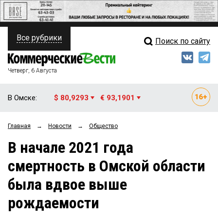
Все рубрики
Поиск по сайту
ПОЛИТИКА
Свежий выпуск
Медиа
ФИНАНСЫ
Четверг, 6 Августа
Кто есть кто
НЕДВИЖИМОСТЬ
В Омске:
$ 80,9293
€ 93,1901
Интервью
БИЗНЕС
Главная
→
Новости
→
Общество
Мнения
ОБЩЕСТВО
В начале 2021 года
Рейтинги
ЗАКОН
смертность в Омской области
Блоги
НОВОСТИ КОМПАНИЙ
была вдвое выше
Архив
ПРОИСШЕСТВИЯ
рождаемости