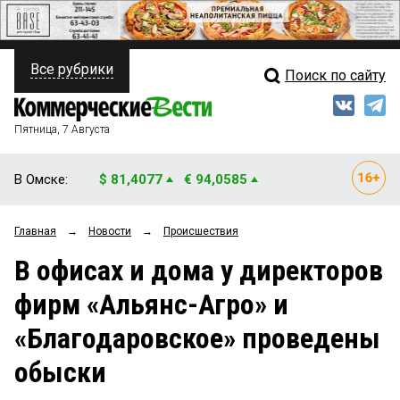
Все рубрики
Поиск по сайту
ПОЛИТИКА
Свежий выпуск
Медиа
ФИНАНСЫ
Пятница, 7 Августа
Кто есть кто
НЕДВИЖИМОСТЬ
В Омске:
$ 81,4077
€ 94,0585
Интервью
БИЗНЕС
Главная
→
Новости
→
Происшествия
Мнения
ОБЩЕСТВО
В офисах и дома у директоров
Рейтинги
ЗАКОН
фирм «Альянс-Агро» и
Блоги
НОВОСТИ КОМПАНИЙ
«Благодаровское» проведены
Архив
ПРОИСШЕСТВИЯ
обыски