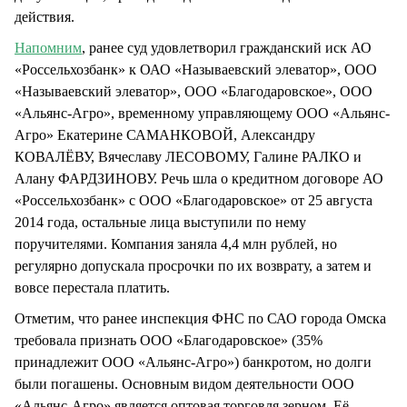
действия.
Напомним
, ранее суд удовлетворил гражданский иск АО
«Россельхозбанк» к ОАО «Называевский элеватор», ООО
«Называевский элеватор», ООО «Благодаровское», ООО
«Альянс-Агро», временному управляющему ООО «Альянс-
Агро» Екатерине САМАНКОВОЙ, Александру
КОВАЛЁВУ, Вячеславу ЛЕСОВОМУ, Галине РАЛКО и
Алану ФАРДЗИНОВУ. Речь шла о кредитном договоре АО
«Россельхозбанк» с ООО «Благодаровское» от 25 августа
2014 года, остальные лица выступили по нему
поручителями. Компания заняла 4,4 млн рублей, но
регулярно допускала просрочки по их возврату, а затем и
вовсе перестала платить.
Отметим, что ранее инспекция ФНС по САО города Омска
требовала признать ООО «Благодаровское» (35%
принадлежит ООО «Альянс-Агро») банкротом, но долги
были погашены. Основным видом деятельности ООО
«Альянс-Агро» является оптовая торговля зерном. Её