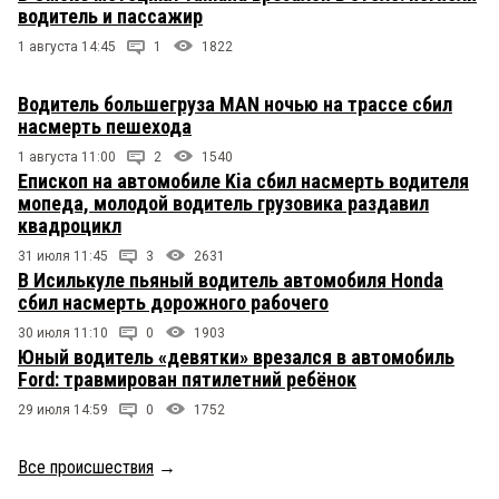
водитель и пассажир
1 августа 14:45
1
1822
Водитель большегруза MAN ночью на трассе сбил
насмерть пешехода
1 августа 11:00
2
1540
Епископ на автомобиле Kia сбил насмерть водителя
мопеда, молодой водитель грузовика раздавил
квадроцикл
31 июля 11:45
3
2631
В Исилькуле пьяный водитель автомобиля Honda
сбил насмерть дорожного рабочего
30 июля 11:10
0
1903
Юный водитель «девятки» врезался в автомобиль
Ford: травмирован пятилетний ребёнок
29 июля 14:59
0
1752
Все происшествия
→