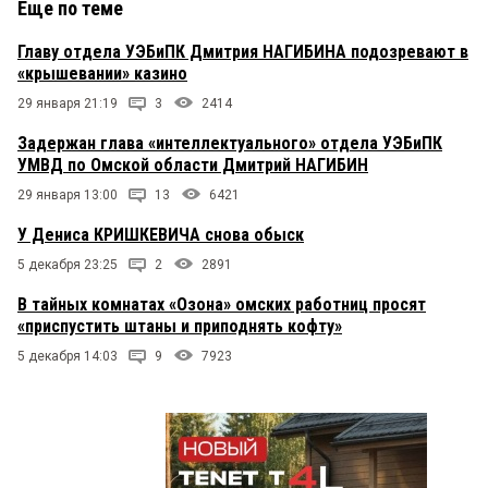
Еще по теме
Главу отдела УЭБиПК Дмитрия НАГИБИНА подозревают в
«крышевании» казино
29 января 21:19
3
2414
Задержан глава «интеллектуального» отдела УЭБиПК
УМВД по Омской области Дмитрий НАГИБИН
29 января 13:00
13
6421
У Дениса КРИШКЕВИЧА снова обыск
5 декабря 23:25
2
2891
В тайных комнатах «Озона» омских работниц просят
«приспустить штаны и приподнять кофту»
5 декабря 14:03
9
7923