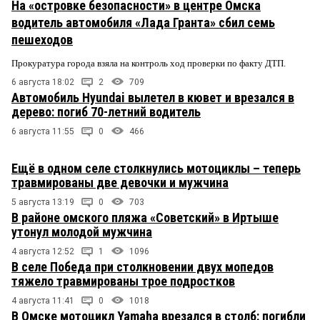
На «островке безопасности» в центре Омска
водитель автомобиля «Лада Гранта» сбил семь
пешеходов
Прокуратура города взяла на контроль ход проверки по факту ДТП.
6 августа 18:02
2
709
Автомобиль Hyundai вылетел в кювет и врезался в
дерево: погиб 70-летний водитель
6 августа 11:55
0
466
Ещё в одном селе столкнулись мотоциклы – теперь
травмированы две девочки и мужчина
5 августа 13:19
0
703
В районе омского пляжа «Советский» в Иртыше
утонул молодой мужчина
4 августа 12:52
1
1096
В селе Победа при столкновении двух мопедов
тяжело травмированы трое подростков
4 августа 11:41
0
1018
В Омске мотоцикл Yamaha врезался в столб: погибли