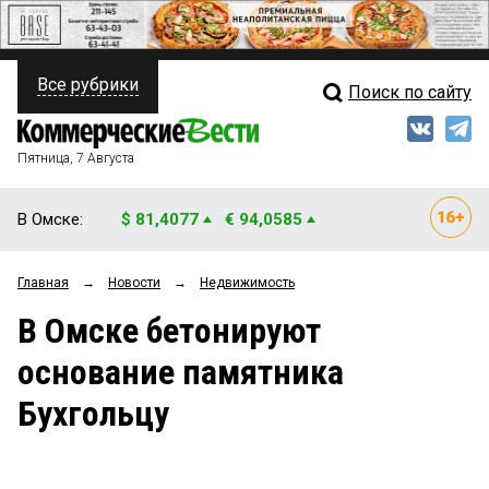
Все рубрики
Поиск по сайту
ПОЛИТИКА
Свежий выпуск
Медиа
ФИНАНСЫ
Пятница, 7 Августа
Кто есть кто
НЕДВИЖИМОСТЬ
В Омске:
$ 81,4077
€ 94,0585
Интервью
БИЗНЕС
Главная
→
Новости
→
Недвижимость
Мнения
ОБЩЕСТВО
В Омске бетонируют
Рейтинги
ЗАКОН
основание памятника
Блоги
НОВОСТИ КОМПАНИЙ
Бухгольцу
Архив
ПРОИСШЕСТВИЯ