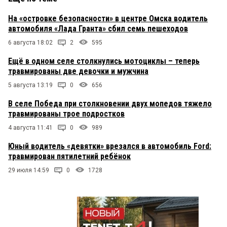
На «островке безопасности» в центре Омска водитель
автомобиля «Лада Гранта» сбил семь пешеходов
6 августа 18:02
2
595
Ещё в одном селе столкнулись мотоциклы – теперь
травмированы две девочки и мужчина
5 августа 13:19
0
656
В селе Победа при столкновении двух мопедов тяжело
травмированы трое подростков
4 августа 11:41
0
989
Юный водитель «девятки» врезался в автомобиль Ford:
травмирован пятилетний ребёнок
29 июля 14:59
0
1728