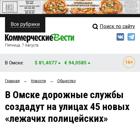
Все рубрики
Поиск по сайту
ПОЛИТИКА
Свежий выпуск
Медиа
ФИНАНСЫ
Пятница, 7 Августа
Кто есть кто
НЕДВИЖИМОСТЬ
В Омске:
$ 81,4077
€ 94,0585
Интервью
БИЗНЕС
Главная
→
Новости
→
Общество
Мнения
ОБЩЕСТВО
В Омске дорожные службы
Рейтинги
ЗАКОН
создадут на улицах 45 новых
Блоги
НОВОСТИ КОМПАНИЙ
«лежачих полицейских»
Архив
ПРОИСШЕСТВИЯ