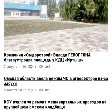
Компания «Омдорстрой» Валоди ГЕВОРГЯНА
благоустроила площадь у КДЦ «Иртыш»
7 августа 11:20
1
263
Омская область ввела режим ЧС в агросекторе из-за
засухи
5 августа 18:07
7
828
КСУ взялся за ремонт межквартальных проездов на
крупнейшем омском кладбище