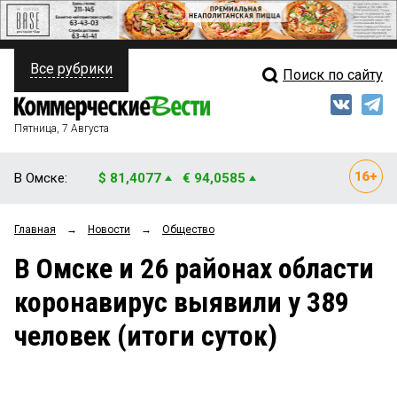
Все рубрики
Поиск по сайту
ПОЛИТИКА
Свежий выпуск
Медиа
ФИНАНСЫ
Пятница, 7 Августа
Кто есть кто
НЕДВИЖИМОСТЬ
В Омске:
$ 81,4077
€ 94,0585
Интервью
БИЗНЕС
Главная
→
Новости
→
Общество
Мнения
ОБЩЕСТВО
В Омске и 26 районах области
Рейтинги
ЗАКОН
коронавирус выявили у 389
Блоги
НОВОСТИ КОМПАНИЙ
человек (итоги суток)
Архив
ПРОИСШЕСТВИЯ