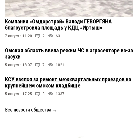
Компания «Омдорстрой» Валоди ГЕВОРГЯНА
благоустроила площадь у КДЦ «Иртыш»
7 августа 11:20
2
631
Омская область ввела режим ЧС в агросекторе из-за
засухи
5 августа 18:07
7
1021
КСУ взялся за ремонт межквартальных проездов на
крупнейшем омском кладбище
5 августа 17:25
3
1337
Все новости общества
→