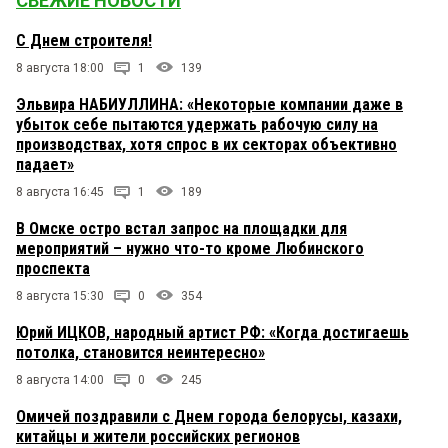
СВЕЖИЕ НОВОСТИ
С Днем строителя!
8 августа 18:00
1
139
Эльвира НАБИУЛЛИНА: «Некоторые компании даже в
убыток себе пытаются удержать рабочую силу на
производствах, хотя спрос в их секторах объективно
падает»
8 августа 16:45
1
189
В Омске остро встал запрос на площадки для
мероприятий – нужно что-то кроме Любинского
проспекта
8 августа 15:30
0
354
Юрий ИЦКОВ, народный артист РФ: «Когда достигаешь
потолка, становится неинтересно»
8 августа 14:00
0
245
Омичей поздравили с Днем города белорусы, казахи,
китайцы и жители российских регионов