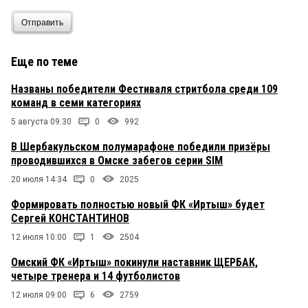
Отправить
Еще по теме
Названы победители Фестиваля стритбола среди 109
команд в семи категориях
5 августа 09:30
0
992
В Шербакульском полумарафоне победили призёры
проводившихся в Омске забегов серии SIM
20 июля 14:34
0
2025
Формировать полностью новый ФК «Иртыш» будет
Сергей КОНСТАНТИНОВ
12 июля 10:00
1
2504
Омский ФК «Иртыш» покинули наставник ЩЕРБАК,
четыре тренера и 14 футболистов
12 июля 09:00
6
2759