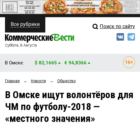
Все рубрики
Поиск по сайту
ПОЛИТИКА
Свежий выпуск
Медиа
ФИНАНСЫ
Суббота, 8 Августа
Кто есть кто
НЕДВИЖИМОСТЬ
В Омске:
$ 82,1665
€ 94,8366
Интервью
БИЗНЕС
Главная
→
Новости
→
Общество
Мнения
ОБЩЕСТВО
В Омске ищут волонтёров для
Рейтинги
ЗАКОН
ЧМ по футболу-2018 —
Блоги
НОВОСТИ КОМПАНИЙ
«местного значения»
Архив
ПРОИСШЕСТВИЯ