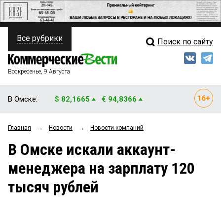
Все рубрики
Поиск по сайту
ПОЛИТИКА
Свежий выпуск
Медиа
ФИНАНСЫ
Воскресенье, 9 Августа
Кто есть кто
НЕДВИЖИМОСТЬ
В Омске:
$ 82,1665
€ 94,8366
Интервью
БИЗНЕС
Главная
→
Новости
→
Новости компаний
Мнения
ОБЩЕСТВО
В Омске искали аккаунт-
Рейтинги
ЗАКОН
менеджера на зарплату 120
Блоги
НОВОСТИ КОМПАНИЙ
тысяч рублей
Архив
ПРОИСШЕСТВИЯ