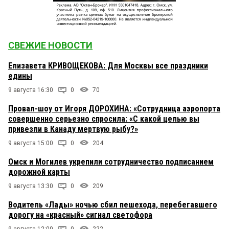
СВЕЖИЕ НОВОСТИ
Елизавета КРИВОЩЕКОВА: Для Москвы все праздники
едины
9 августа 16:30
0
70
Провал-шоу от Игоря ДОРОХИНА: «Сотрудница аэропорта
совершенно серьезно спросила: «С какой целью вы
привезли в Канаду мертвую рыбу?»
9 августа 15:00
0
204
Омск и Могилев укрепили сотрудничество подписанием
дорожной карты
9 августа 13:30
0
209
Водитель «Лады» ночью сбил пешехода, перебегавшего
дорогу на «красный» сигнал светофора