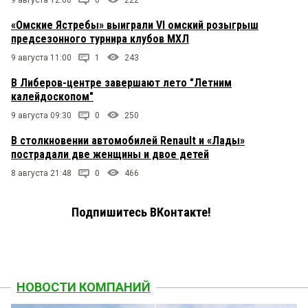
9 августа 12:00
0
222
«Омские Ястребы» выиграли VI омский розыгрыш
предсезонного турнира клубов МХЛ
9 августа 11:00
1
243
В Либеров-центре завершают лето "Летним
калейдоскопом"
9 августа 09:30
0
250
В столкновении автомобилей Renault и «Лады»
пострадали две женщины и двое детей
8 августа 21:48
0
466
Подпишитесь ВКонтакте!
НОВОСТИ КОМПАНИЙ