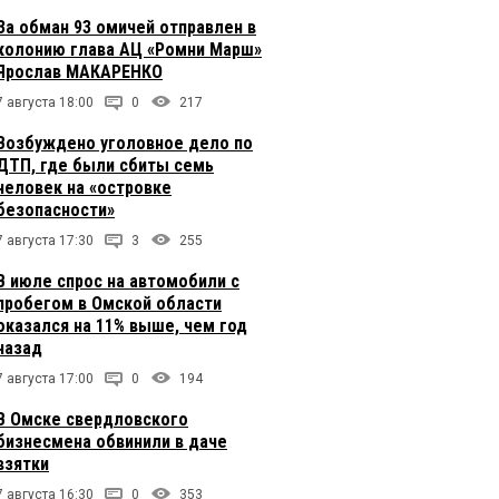
За обман 93 омичей отправлен в
колонию глава АЦ «Ромни Марш»
Ярослав МАКАРЕНКО
7 августа 18:00
0
217
Возбуждено уголовное дело по
ДТП, где были сбиты семь
человек на «островке
безопасности»
7 августа 17:30
3
255
В июле спрос на автомобили с
пробегом в Омской области
оказался на 11% выше, чем год
назад
7 августа 17:00
0
194
В Омске свердловского
бизнесмена обвинили в даче
взятки
7 августа 16:30
0
353