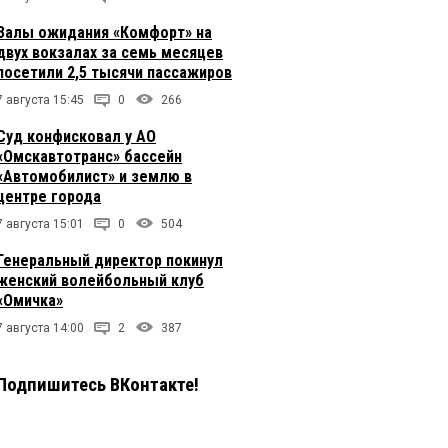
Залы ожидания «Комфорт» на
двух вокзалах за семь месяцев
посетили 2,5 тысячи пассажиров
7 августа 15:45
0
266
Суд конфисковал у АО
«Омскавтотранс» бассейн
«Автомобилист» и землю в
центре города
7 августа 15:01
0
504
Генеральный директор покинул
женский волейбольный клуб
«Омичка»
7 августа 14:00
2
387
Подпишитесь ВКонтакте!