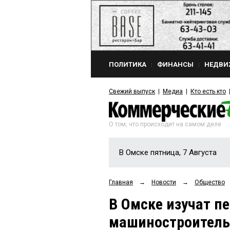
ПОЛИТИКА
ФИНАНСЫ
НЕДВИ
Свежий выпуск
Медиа
Кто есть кто
О том, что происходит на самом деле
В Омске пятница, 7 Августа
Главная
→
Новости
→
Общество
В Омске изучат п
машиностроитель