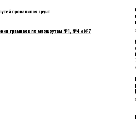
путей провалился грунт
ния трамваев по маршрутам №1, №4 и №7