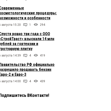
Современные
косметологические процедуры:
возможности и особенности
6 августа 15:20
1
294
Спустя ровно три года с ООО
«СтройТраст» взыскали 14 млн
рублей за гортензии и
тротуарную плитку
6 августа 14:39
4
419
Правительство РФ официально
разрешило продавать бензин
Евро-2 и Евро-3
6 августа 14:00
4
439
Подпишитесь ВКонтакте!