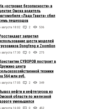
На «островке безопасности» в
центре Омска водитель
автомобиля «Лада Гранта» сбил
семь пешеходов
6 августа 18:02
2
536
Росстандарт запретил
использование шести моделей
грузовиков Dongfeng и Zoomlion
6 августа 17:30
0
275
Константин СУВОРОВ построит в
Дружино центр
сельскохозяйственной техники
за 564 млн руб.
6 августа 17:05
2
349
Вывоз нефти и нефтегрузов из
Омской области по железной
дороге уменьшился
6 августа 16:00
0
452