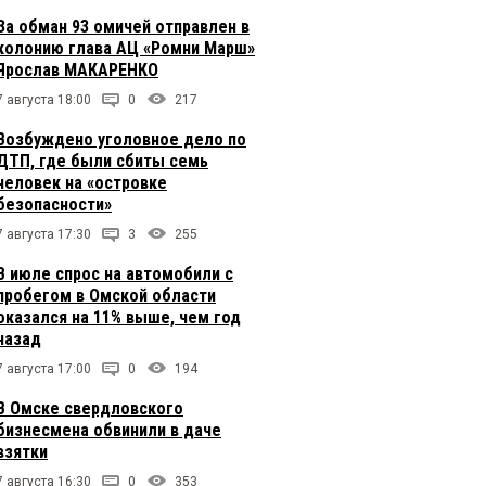
За обман 93 омичей отправлен в
колонию глава АЦ «Ромни Марш»
Ярослав МАКАРЕНКО
7 августа 18:00
0
217
Возбуждено уголовное дело по
ДТП, где были сбиты семь
человек на «островке
безопасности»
7 августа 17:30
3
255
В июле спрос на автомобили с
пробегом в Омской области
оказался на 11% выше, чем год
назад
7 августа 17:00
0
194
В Омске свердловского
бизнесмена обвинили в даче
взятки
7 августа 16:30
0
353