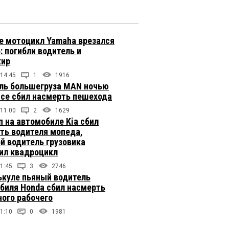
е мотоцикл Yamaha врезался
: погибли водитель и
жир
 14:45
1
1916
ль большегруза MAN ночью
ссе сбил насмерть пешехода
 11:00
2
1629
п на автомобиле Kia сбил
ть водителя мопеда,
й водитель грузовика
ил квадроцикл
1:45
3
2746
ькуле пьяный водитель
биля Honda сбил насмерть
ого рабочего
1:10
0
1981