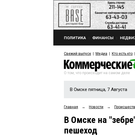
ПОЛИТИКА
ФИНАНСЫ
НЕДВИ
Свежий выпуск
Медиа
Кто есть кто
О том, что происходит на самом деле
В Омске пятница, 7 Августа
Главная
→
Новости
→
Происшест
В Омске на "зебре
пешеход