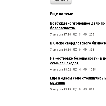
Отправить
Еще по теме
Возбуждено уголовное дело по 
безопасности»
7 августа 17:30
3
255
В Омске свердловского бизнесм
7 августа 16:30
0
353
На «островке безопасности» в ц
семь пешеходов
6 августа 18:02
4
1028
Ещё в одном селе столкнулись 
мужчина
5 августа 13:19
0
812