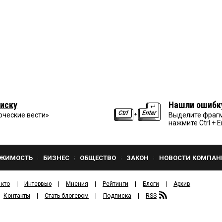
иску
Нашли ошибк
рческие вести»
Выделите фрагм
нажмите Ctrl + E
ЖИМОСТЬ
БИЗНЕС
ОБЩЕСТВО
ЗАКОН
НОВОСТИ КОМПАН
 кто
Интервью
Мнения
Рейтинги
Блоги
Архив
Контакты
Стать блогером
Подписка
RSS