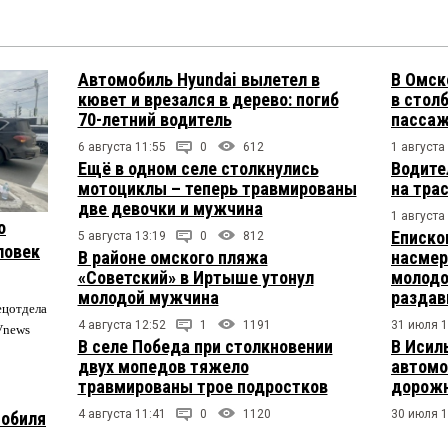
Автомобиль Hyundai вылетел в
В Омск
кювет и врезался в дерево: погиб
в столб
70-летний водитель
пасса
6 августа 11:55
0
612
1 августа
Ещё в одном селе столкнулись
Водите
мотоциклы – теперь травмированы
на тра
две девочки и мужчина
1 августа
о
Еписко
5 августа 13:19
0
812
ловек
В районе омского пляжа
насмер
«Советский» в Иртыше утонул
молодо
молодой мужчина
раздав
ецотдела
4 августа 12:52
1
1191
31 июля 1
Vnews
В селе Победа при столкновении
В Исил
двух мопедов тяжело
автомо
травмированы трое подростков
дорожн
4 августа 11:41
0
1120
30 июля 1
мобиля