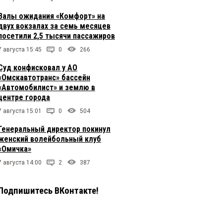
Залы ожидания «Комфорт» на
двух вокзалах за семь месяцев
посетили 2,5 тысячи пассажиров
7 августа 15:45
0
266
Суд конфисковал у АО
«Омскавтотранс» бассейн
«Автомобилист» и землю в
центре города
7 августа 15:01
0
504
Генеральный директор покинул
женский волейбольный клуб
«Омичка»
7 августа 14:00
2
387
Подпишитесь ВКонтакте!