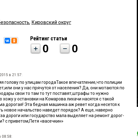
безопасность
,
Кировский округ
Рейтинг статьи
0
0
2015 в 21:57:
мя голову по улицам городаТакое впечатление,что полиции
ет,или они у нас прячутся от населения? Да, они мотаются по
родары свои то там то тут поставят,штрафы то нужно
ко хожу у остановки на Комарова лихачи насятся с такой
ма дорогая! Эта бедная машинка аж ревет когда несется к
ь новое начальство наведет порядок? А еще, наверно
 за дороги или государство мала выделяет на ремонт дорог-
и? с приветом,Петя «васечкин»
 08:58: