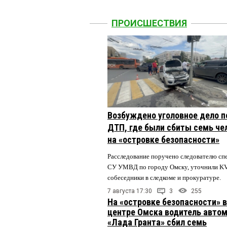
ПРОИСШЕСТВИЯ
Возбуждено уголовное дело п
ДТП, где были сбиты семь че
на «островке безопасности»
Расследование поручено следователю сп
СУ УМВД по городу Омску, уточнили K
собеседники в следкоме и прокуратуре.
7 августа 17:30
3
255
На «островке безопасности» в
центре Омска водитель авто
«Лада Гранта» сбил семь