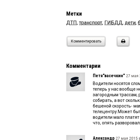
Метки
ДТП
,
транспорт
,
ГИБДД
,
дети
,
Комментировать
Комментарии
Петя"васечкин"
27 мая 
Водители носятся сло
теперь у нас вообще н
загородным трассам, 
собирать, а вот сколь
бешеной скорость- ма
телецентру.Может быт
водители мало платят
что, опять разворовал
Александр
27 мая 2015 в