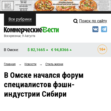
Все рубрики
Поиск по сайту
ПОЛИТИКА
Свежий выпуск
Медиа
ФИНАНСЫ
Воскресенье, 9 Августа
Кто есть кто
НЕДВИЖИМОСТЬ
В Омске:
$ 82,1665
€ 94,8366
Интервью
БИЗНЕС
Главная
→
Новости
→
Стиль жизни
Мнения
ОБЩЕСТВО
В Омске начался форум
Рейтинги
ЗАКОН
специалистов фэшн-
Блоги
НОВОСТИ КОМПАНИЙ
индустрии Сибири
Архив
ПРОИСШЕСТВИЯ
СТИЛЬ ЖИЗНИ