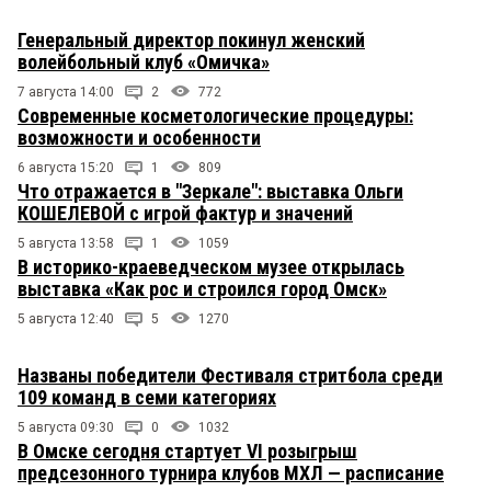
Генеральный директор покинул женский
волейбольный клуб «Омичка»
7 августа 14:00
2
772
Современные косметологические процедуры:
возможности и особенности
6 августа 15:20
1
809
Что отражается в "Зеркале": выставка Ольги
КОШЕЛЕВОЙ с игрой фактур и значений
5 августа 13:58
1
1059
В историко-краеведческом музее открылась
выставка «Как рос и строился город Омск»
5 августа 12:40
5
1270
Названы победители Фестиваля стритбола среди
109 команд в семи категориях
5 августа 09:30
0
1032
В Омске сегодня стартует VI розыгрыш
предсезонного турнира клубов МХЛ — расписание