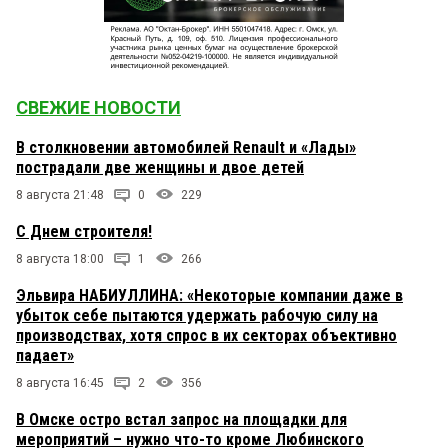
СВЕЖИЕ НОВОСТИ
В столкновении автомобилей Renault и «Лады»
пострадали две женщины и двое детей
8 августа 21:48
0
229
С Днем строителя!
8 августа 18:00
1
266
Эльвира НАБИУЛЛИНА: «Некоторые компании даже в
убыток себе пытаются удержать рабочую силу на
производствах, хотя спрос в их секторах объективно
падает»
8 августа 16:45
2
356
В Омске остро встал запрос на площадки для
мероприятий – нужно что-то кроме Любинского