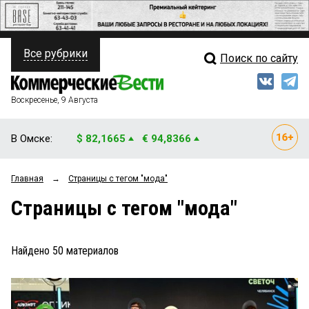
Все рубрики
Поиск по сайту
ПОЛИТИКА
Свежий выпуск
Медиа
ФИНАНСЫ
Воскресенье, 9 Августа
Кто есть кто
НЕДВИЖИМОСТЬ
В Омске:
$ 82,1665
€ 94,8366
Интервью
БИЗНЕС
Главная
→
Страницы c тегом "мода"
Мнения
ОБЩЕСТВО
Страницы c тегом "мода"
Рейтинги
ЗАКОН
Блоги
НОВОСТИ КОМПАНИЙ
Найдено
50
материалов
Архив
ПРОИСШЕСТВИЯ
СТИЛЬ ЖИЗНИ