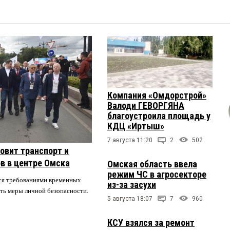
Компания «Омдорстрой»
Валоди ГЕВОРГЯНА
благоустроила площадь у
КДЦ «Иртыш»
7 августа 11:20
2
502
овит транспорт и
в в центре Омска
Омская область ввела
режим ЧС в агросекторе
ся требованиями временных
из-за засухи
ть меры личной безопасности.
5 августа 18:07
7
960
КСУ взялся за ремонт