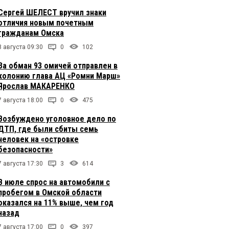
Сергей ШЕЛЕСТ вручил знаки
отличия новым почетным
гражданам Омска
8 августа 09:30
0
102
За обман 93 омичей отправлен в
колонию глава АЦ «Ромни Марш»
Ярослав МАКАРЕНКО
7 августа 18:00
0
475
Возбуждено уголовное дело по
ДТП, где были сбиты семь
человек на «островке
безопасности»
7 августа 17:30
3
614
В июле спрос на автомобили с
пробегом в Омской области
оказался на 11% выше, чем год
назад
7 августа 17:00
0
397