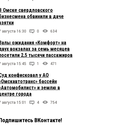
В Омске свердловского
бизнесмена обвинили в даче
взятки
7 августа 16:30
0
634
Залы ожидания «Комфорт» на
двух вокзалах за семь месяцев
посетили 2,5 тысячи пассажиров
7 августа 15:45
1
471
Суд конфисковал у АО
«Омскавтотранс» бассейн
«Автомобилист» и землю в
центре города
7 августа 15:01
4
754
Подпишитесь ВКонтакте!