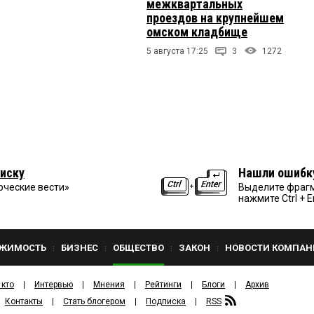
межквартальных
проездов на крупнейшем
омском кладбище
5 августа 17:25
3
1272
иску
Нашли ошибк
рческие вести»
Выделите фрагм
нажмите Ctrl + E
ЖИМОСТЬ
БИЗНЕС
ОБЩЕСТВО
ЗАКОН
НОВОСТИ КОМПАН
 кто
Интервью
Мнения
Рейтинги
Блоги
Архив
Контакты
Стать блогером
Подписка
RSS