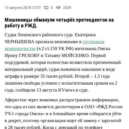
СТИЛЬ ЖИЗНИ
13 августа 2018 12:57
0
2329
Мошенницы обманули четырёх претенденток на
работу в РЖД.
Судья Ленинского районного суда Екатерина
ЧЕРНЫШЕВА признала виновными в
групповом
мошенничестве
(ч.2 ст.159 УК РФ) жительниц Омска
Ирину ГРЕХОВУ и Татьяну МОЙСЕНКО. Первой
подсудимой, которая полностью возместила причиненный
материальный ущерб, судья назначила наказание в виде
штрафа в размере 35 тысяч рублей. Второй – 1,5 года
лишения свободы условно с испытательным сроком на 2
года, сообщили 13 августа KVnews в суде.
Аферистки через знакомых распространяли информацию,
что одна из них является диспетчером в ОАО «РЖД России
ТЧ-1 города Омска» и в ближайшее время собирается уйти
в декрет, поэтому организация ищет ей замену с зарплатой
в 28 тысяч рублей. Когда с девушкой по телефону