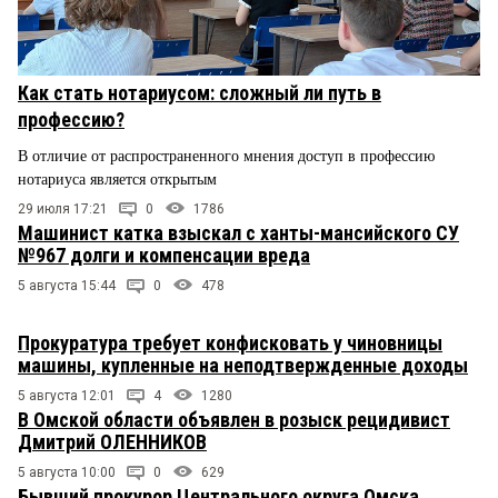
Как стать нотариусом: сложный ли путь в
профессию?
В отличие от распространенного мнения доступ в профессию
нотариуса является открытым
29 июля 17:21
0
1786
Машинист катка взыскал с ханты-мансийского СУ
№967 долги и компенсации вреда
5 августа 15:44
0
478
Прокуратура требует конфисковать у чиновницы
машины, купленные на неподтвержденные доходы
5 августа 12:01
4
1280
В Омской области объявлен в розыск рецидивист
Дмитрий ОЛЕННИКОВ
5 августа 10:00
0
629
Бывший прокурор Центрального округа Омска