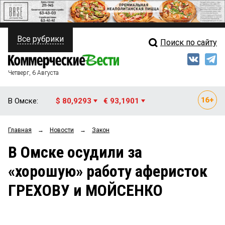
Все рубрики
Поиск по сайту
ПОЛИТИКА
Свежий выпуск
Медиа
ФИНАНСЫ
Четверг, 6 Августа
Кто есть кто
НЕДВИЖИМОСТЬ
В Омске:
$ 80,9293
€ 93,1901
Интервью
БИЗНЕС
Главная
→
Новости
→
Закон
Мнения
ОБЩЕСТВО
В Омске осудили за
Рейтинги
ЗАКОН
«хорошую» работу аферисток
Блоги
НОВОСТИ КОМПАНИЙ
ГРЕХОВУ и МОЙСЕНКО
Архив
ПРОИСШЕСТВИЯ