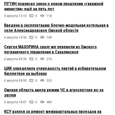
ПУТИН подписал закон о новом продлении «гаражной
амнистии» ещё на пять лет
6 августа 13:10
0
118
Введена в эксплуатацию блочно-модульная котельная в
селе Александровское Омской области
6 августа 10:30
0
149
Сергея МАХОРИНА сразу же перевели из Омского
пограничного управления в Сахалинское
6 августа 09:30
0
276
ЦИК определила очередность партий в избирательном
бюллетене на выборах
6 августа 09:00
0
233
Омская область ввела режим ЧС в агросекторе из-за
засухи
5 августа 18:07
6
489
КСУ взялся за ремонт межквартальных проездов на