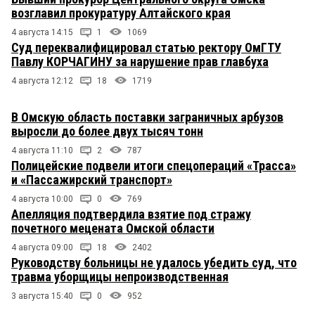
возглавил прокуратуру Алтайского края
4 августа 14:15
1
1069
Суд переквалифицировал статью ректору ОмГТУ
Павлу КОРЧАГИНУ за нарушение прав главбуха
4 августа 12:12
18
1719
В Омскую область поставки заграничных арбузов
выросли до более двух тысяч тонн
4 августа 11:10
2
787
Полицейские подвели итоги спецопераций «Трасса»
и «Пассажирский транспорт»
4 августа 10:00
0
769
Апелляция подтвердила взятие под стражу
почетного мецената Омской области
4 августа 09:00
18
2402
Руководству больницы не удалось убедить суд, что
травма уборщицы непроизводственная
3 августа 15:40
0
952