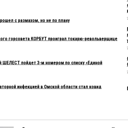
рошел с размахом, но не по плану
кого горсовета КОРБУТ проиграл токарю-револьверщице
й ШЕЛЕСТ пойдет 3-м номером по списку «Единой
аторной инфекцией в Омской области стал ковид