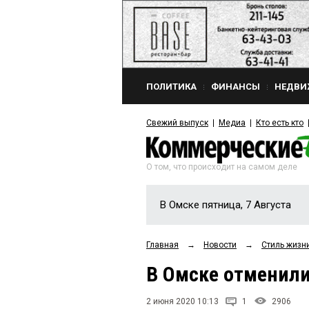
ПОЛИТИКА
ФИНАНСЫ
НЕДВИ
Свежий выпуск
Медиа
Кто есть кто
О том, что происходит на самом деле
В Омске пятница, 7 Августа
Главная
→
Новости
→
Стиль жизн
В Омске отменили
2 июня 2020 10:13
1
2906