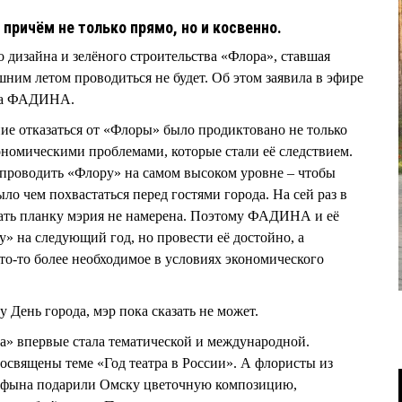
 причём не только прямо, но и косвенно.
 дизайна и зелёного строительства «Флора», ставшая
ним летом проводиться не будет. Об этом заявила в эфире
на ФАДИНА.
ие отказаться от «Флоры» было продиктовано не только
ономическими проблемами, которые стали её следствием.
роводить «Флору» на самом высоком уровне – чтобы
ло чем похвастаться перед гостями города. На сей раз в
жать планку мэрия не намерена. Поэтому ФАДИНА и её
» на следующий год, но провести её достойно, а
то-то более необходимое в условиях экономического
у День города, мэр пока сказать не может.
» впервые стала тематической и международной.
священы теме «Год театра в России». А флористы из
айфына подарили Омску цветочную композицию,