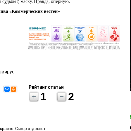
 судьбы!) маску. Правда, оперную.
хива «Коммерческих вестей»
авирус
Рейтинг статьи
1
2
:
красно. Сквер отдохнет.