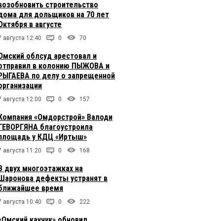
возобновить строительство
дома для дольщиков на 70 лет
Октября в августе
7 августа 12:40
0
70
Омский облсуд арестовал и
отправил в колонию ПЫЖОВА и
РЫГАЕВА по делу о запрещенной
организации
7 августа 12:00
0
157
Компания «Омдорстрой» Валоди
ГЕВОРГЯНА благоустроила
площадь у КДЦ «Иртыш»
7 августа 11:20
0
168
В двух многоэтажках на
Шаронова дефекты устранят в
ближайшее время
7 августа 10:40
0
222
«Омский каучук» обновил