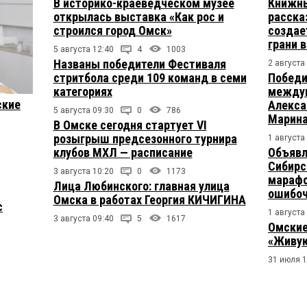
В историко-краеведческом музее
Книжны
открылась выставка «Как рос и
расска
строился город Омск»
создае
грани 
5 августа 12:40
4
1003
Названы победители Фестиваля
2 августа
стритбола среди 109 команд в семи
Победи
категориях
междун
ские
Алекса
5 августа 09:30
0
786
Марина
В Омске сегодня стартует VI
розыгрыш предсезонного турнира
1 августа
клубов МХЛ — расписание
Объявл
Сибирс
3 августа 10:20
0
1173
марафо
Лица Любинского: главная улица
ошибо
Омска в работах Георгия КИЧИГИНА
с
1 августа
3 августа 09:40
5
1617
Омские
«Живую
31 июля 1