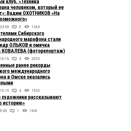
й клуб. «Техника
зана человеком, который ее
т»: Вадим ОХОТНИКОВ «На
возможного»
 23:00
0
1263
телями Сибирского
ародного марафона стали
ндр ОЛЬКОВ и омичка
 КОВАЛЕВА (фоторепортаж)
 16:15
4
2075
енные ранее рекорды
кого международного
на в Омске оказались
чными
 15:15
4
1923
 художники рассказывают
 историю»
0:00
1
1641