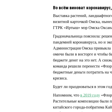
Во всём виноват коронавирус,
Выставка растений, ландшафтного
визитной карточкой Омска, нынеш
ГТРК «Иртыш» мэр Омска Окса
Градоначальница пояснила: решен
пандемией коронавируса, но и эк
Администрация Омска привыкла п
омичи были в восторге и чтобы бы
бюджете денег на это нет. А сни
команда решили перенести «Флору
бюджетные деньги потратить на ч
кризиса.
Будет ли праздноваться в этом год
Напомним, что
в 2019 году
«Флора
Растительные композиции были по
китайского города-побратима К