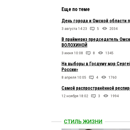
Еще по теме
День города и Омской области п
3 августа 14:23
5
2034
В праймериз председатель Омс
ВОЛОХИНОЙ
3 июня 10:08
8
1345
На выборы в Госдуму мэр Серге
России»
8 апреля 10:05
4
1760
Самой распространённой респир
12 ноября 18:02
3
1994
СТИЛЬ ЖИЗНИ