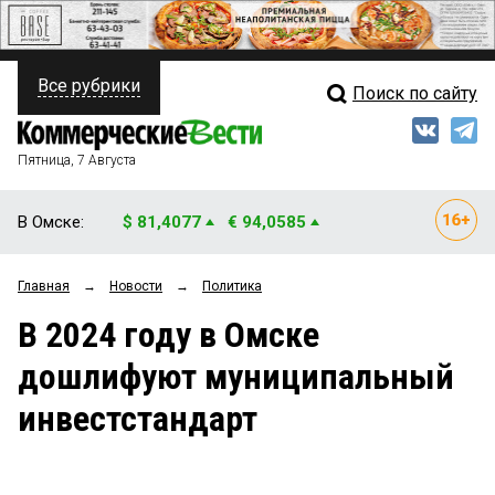
Все рубрики
Поиск по сайту
ПОЛИТИКА
Свежий выпуск
Медиа
ФИНАНСЫ
Пятница, 7 Августа
Кто есть кто
НЕДВИЖИМОСТЬ
В Омске:
$ 81,4077
€ 94,0585
Интервью
БИЗНЕС
Главная
→
Новости
→
Политика
Мнения
ОБЩЕСТВО
В 2024 году в Омске
Рейтинги
ЗАКОН
дошлифуют муниципальный
Блоги
НОВОСТИ КОМПАНИЙ
инвестстандарт
Архив
ПРОИСШЕСТВИЯ