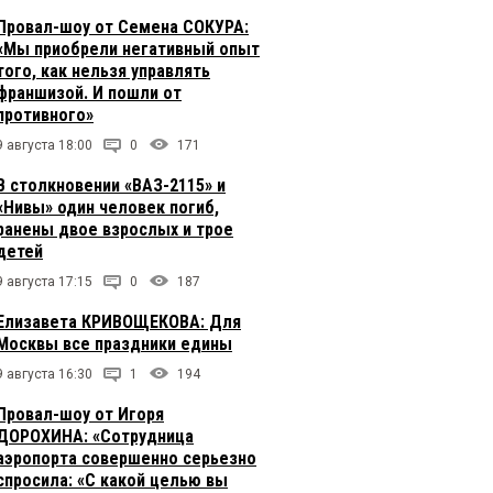
Провал-шоу от Семена СОКУРА:
«Мы приобрели негативный опыт
того, как нельзя управлять
франшизой. И пошли от
противного»
9 августа 18:00
0
171
В столкновении «ВАЗ-2115» и
«Нивы» один человек погиб,
ранены двое взрослых и трое
детей
9 августа 17:15
0
187
Елизавета КРИВОЩЕКОВА: Для
Москвы все праздники едины
9 августа 16:30
1
194
Провал-шоу от Игоря
ДОРОХИНА: «Сотрудница
аэропорта совершенно серьезно
спросила: «С какой целью вы