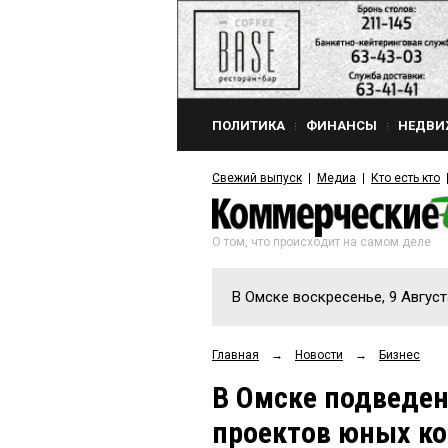
ПОЛИТИКА
ФИНАНСЫ
НЕДВИ
Свежий выпуск
Медиа
Кто есть кто
О том, что происходит на самом деле
В Омске воскресенье, 9 Август
Главная
→
Новости
→
Бизнес
В Омске подведен
проектов юных к