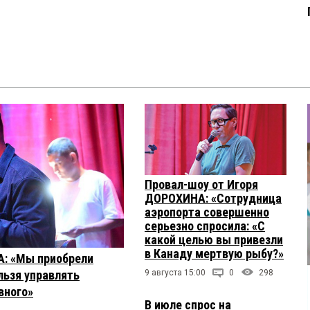
Провал-шоу от Игоря
ДОРОХИНА: «Сотрудница
аэропорта совершенно
серьезно спросила: «С
какой целью вы привезли
в Канаду мертвую рыбу?»
А: «Мы приобрели
льзя управлять
9 августа 15:00
0
298
вного»
В июле спрос на