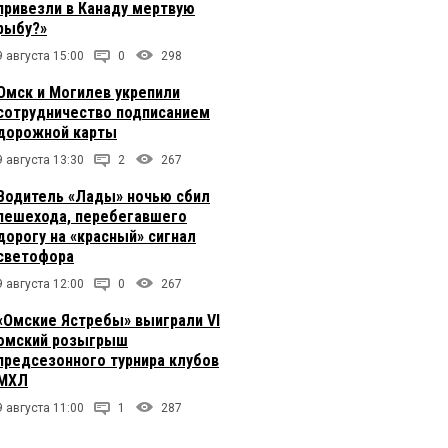
привезли в Канаду мертвую
рыбу?»
9 августа 15:00
0
298
Омск и Могилев укрепили
сотрудничество подписанием
дорожной карты
9 августа 13:30
2
267
Водитель «Лады» ночью сбил
пешехода, перебегавшего
дорогу на «красный» сигнал
светофора
9 августа 12:00
0
267
«Омские Ястребы» выиграли VI
омский розыгрыш
предсезонного турнира клубов
МХЛ
9 августа 11:00
1
287