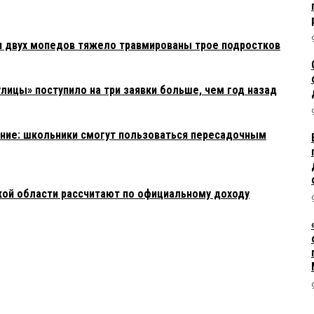
и двух мопедов тяжело травмированы трое подростков
улицы» поступило на три заявки больше, чем год назад
ние: школьники смогут пользоваться пересадочным
ой области рассчитают по официальному доходу