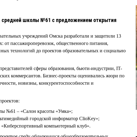
а средней школы №61 с предложением открытия
овательных учреждений Омска разработали и защитили 13
х: от пассажироперевозок, общественного питания,
ных технологий до проектов образовательных и социально
 представителей сферы образования, бьюти-индустрии, IT-
мских коммерсантов. Бизнес-проекты оценивались жюри по
ичности, новизны, конкурентоспособности и
проектов:
олы №61 – «Салон красоты «Умка»;
льтимедийный городской информатор ClioKey»;
 – «Киберспортивный компьютерный клуб».
проектов среди обучающихся общеобразовательных