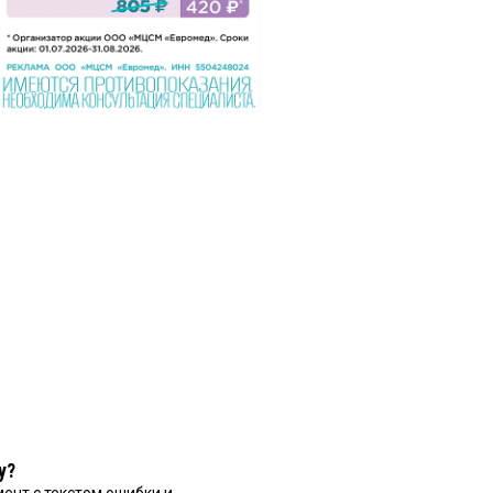
у?
ент с текстом ошибки и