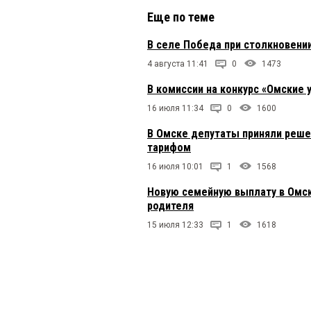
Еще по теме
В селе Победа при столкновени
4 августа 11:41
0
1473
В комиссии на конкурс «Омские 
16 июля 11:34
0
1600
В Омске депутаты приняли реше
тарифом
16 июля 10:01
1
1568
Новую семейную выплату в Омск
родителя
15 июля 12:33
1
1618