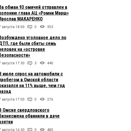
За обман 93 омичей отправлен в
колонию глава АЦ «Ромни Марш»
Ярослав МАКАРЕНКО
7 августа 18:00
0
353
Возбуждено уголовное дело по
ДТП, где были сбиты семь
человек на «островке
безопасности»
7 августа 17:30
3
440
В июле спрос на автомобили с
пробегом в Омской области
оказался на 11% выше, чем год
назад
7 августа 17:00
0
276
В Омске свердловского
бизнесмена обвинили в даче
взятки
7 августа 16:30
0
485