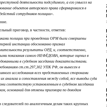
преступной деятельности подсудимого, а его умысел на
ьзование объектов авторского права сформировался в
действий сотрудников полиции
».
ние.
ельный приговор, в частности, отметив:
никами полиции при проведении ОРМ были совершены
 первой инстанции обоснованно признал
ительности результаты ОРД, и, соответственно,
ными показания самого НЕФЁДОВА, которые оценил в
едованными в судебном заседании доказательствами.
бованиям ст.ст.297,302 УПК РФ, он вынесен в
тивного исследования всех представленных сторонами
 их анализа и сопоставления между собой, все выводы суда
они соответствую установленным в судебном заседании
м, оснований для отмены приговора по доводам
и следователей по аналогичным делам таких крупных