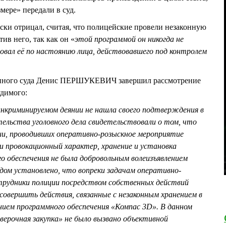
мере» передали в суд.
и отрицал, считая, что полицейские провели незаконную
в него, так как он «
этой программой он никогда не
ировал её по настоянию лица, действовавшего под контролем
йонного суда Денис ПЕРШУКЕВИЧ завершил рассмотрение
удимого:
криминируемом деянии не нашла своего подтверждения в
ельства уголовного дела свидетельствовали о том, что
ии, проводивших оперативно-розыскное мероприятие
ли провокационный характер, хранение и установка
о обеспечения не была добровольным волеизъявлением
м установлено, что вопреки задачам оперативно-
трудники полиции посредством собственных действий
вершить действия, связанные с незаконным хранением в
нием программного обеспечения «Компас 3D». В данном
верочная закупка» не было вызвано объективной