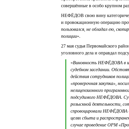
совершённые в особо крупном раз
НЕФЁДОВ свою вину категорическ
и провокационную операцию проти
пользовался, не обладал ею, скоп
полиции
».
27 мая судья Первомайского ра
уголовного дела и оправдал подс
«
Виновность НЕФЁДОВА в ин
судебном заседании. Обстоят
действия сотрудников полиц
«проверочная закупка», носи
нелицензионного программног
подсудимого НЕФЁДОВА. Судо
розыскной деятельности, со
спровоцировали НЕФЁДОВА со
целях сбыта и распростране
случае проведение ОРМ «Про