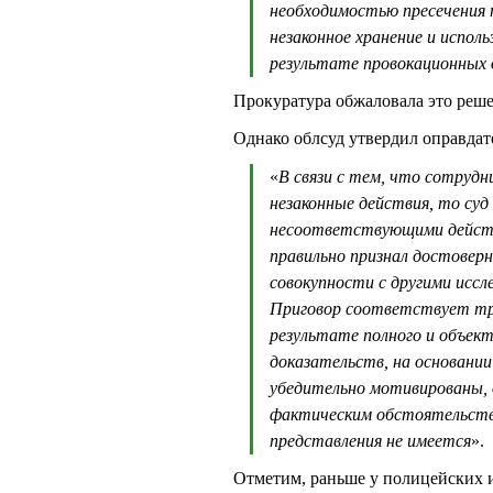
необходимостью пресечения 
незаконное хранение и испол
результате провокационных 
Прокуратура обжаловала это реше
Однако облсуд утвердил оправдат
«
В связи с тем, что сотруд
незаконные действия, то суд
несоответствующими действ
правильно признал достовер
совокупности с другими иссл
Приговор соответствует тре
результате полного и объек
доказательств, на основании
убедительно мотивированы, 
фактическим обстоятельства
представления не имеется
».
Отметим, раньше у полицейских 