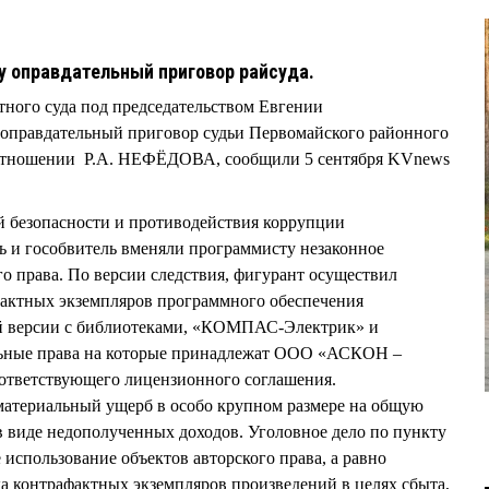
у оправдательный приговор райсуда.
тного суда под председательством Евгении
равдательный приговор судьи Первомайского районного
ношении Р.А. НЕФЁДОВА, сообщили 5 сентября KVnews
й безопасности и противодействия коррупции
ь и гособвитель вменяли программисту незаконное
го права. По версии следствия, фигурант осуществил
фактных экземпляров программного обеспечения
 версии с библиотеками, «КОМПАС-Электрик» и
ьные права на которые принадлежат ООО «АСКОН –
оответствующего лицензионного соглашения.
атериальный ущерб в особо крупном размере на общую
 в виде недополученных доходов. Уголовное дело по пункту
 использование объектов авторского права, а равно
ка контрафактных экземпляров произведений в целях сбыта,