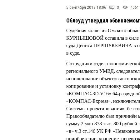
5 сентября 2019 18:06
3
4061
Облсуд утвердил обвиняемом
Судебная коллегия Омского облас
КУРНЫШОВОЙ оставила в силе оп
суда Дениса ПЕРШУКЕВИЧА в от
в суде.
Сотрудники отдела экономическо
регионального УМВД, следовател
использование объектов авторско
копирование и установку контра
«КОМПАС-3D V16» 64-разрядной
«КОМПАС-Express», исключител
Системы проектирования», без с
Правообладателю был причинён м
сумму 2 млн 878 тыс. 800 рублей
«в» ч.3 ст.146 УК РФ «Незаконное
приобретение, хранение, перевоз