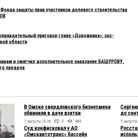
«Фонда защиты прав участников долевого строительства
КОВ
оправдательный приговор главе «Дорожника», экс-
кой области
викам и смягчил дополнительное наказание БАШУРОВУ,
го предела
В Омске свердловского бизнесмена
Сергею
обвинили в даче взятки
до сен
7 августа 16:30
0
485
7 августа
Суд конфисковал у АО
Росста
«Омскавтотранс» бассейн
исполь