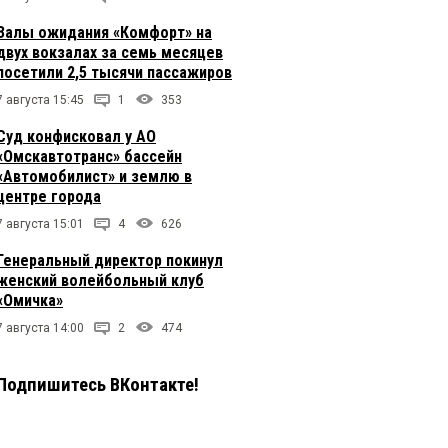
Залы ожидания «Комфорт» на
двух вокзалах за семь месяцев
посетили 2,5 тысячи пассажиров
7 августа 15:45
1
353
Суд конфисковал у АО
«Омскавтотранс» бассейн
«Автомобилист» и землю в
центре города
7 августа 15:01
4
626
Генеральный директор покинул
женский волейбольный клуб
«Омичка»
7 августа 14:00
2
474
Подпишитесь ВКонтакте!