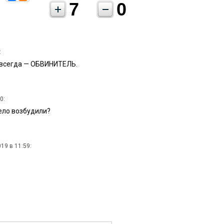
7
0
:
 всегда — ОБВИНИТЕЛЬ.
0:
ело возбудили?
19 в 11:59: