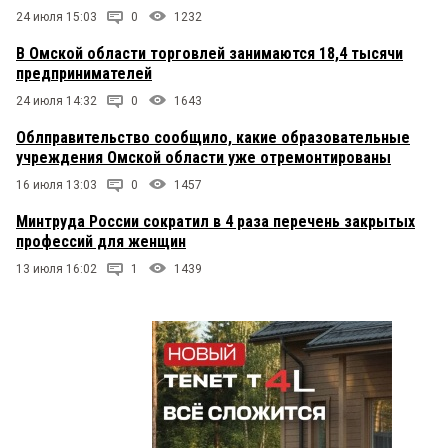
24 июля 15:03
0
1232
В Омской области торговлей занимаются 18,4 тысячи
предпринимателей
24 июля 14:32
0
1643
Облправительство сообщило, какие образовательные
учреждения Омской области уже отремонтированы
16 июля 13:03
0
1457
Минтруда России сократил в 4 раза перечень закрытых
профессий для женщин
13 июля 16:02
1
1439