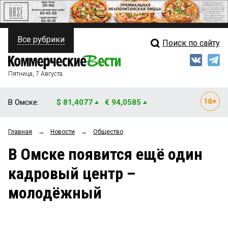
Все рубрики
Поиск по сайту
ПОЛИТИКА
Свежий выпуск
Медиа
ФИНАНСЫ
Пятница, 7 Августа
Кто есть кто
НЕДВИЖИМОСТЬ
В Омске:
$ 81,4077
€ 94,0585
Интервью
БИЗНЕС
Главная
→
Новости
→
Общество
Мнения
ОБЩЕСТВО
В Омске появится ещё один
Рейтинги
ЗАКОН
кадровый центр –
Блоги
НОВОСТИ КОМПАНИЙ
молодёжный
Архив
ПРОИСШЕСТВИЯ