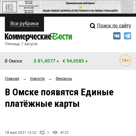
Все рубрики
Поиск по сайту
ПОЛИТИКА
Свежий выпуск
Медиа
ФИНАНСЫ
Пятница, 7 Августа
Кто есть кто
НЕДВИЖИМОСТЬ
В Омске:
$ 81,4077
€ 94,0585
Интервью
БИЗНЕС
Главная
→
Новости
→
Финансы
Мнения
ОБЩЕСТВО
В Омске появятся Единые
Рейтинги
ЗАКОН
платёжные карты
Блоги
НОВОСТИ КОМПАНИЙ
Архив
ПРОИСШЕСТВИЯ
18 мая 2021 16:02
1
4122