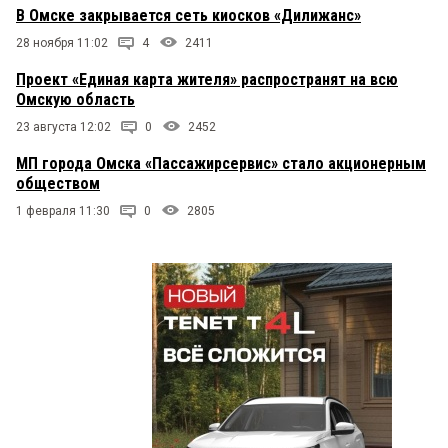
В Омске закрывается сеть киосков «Дилижанс»
28 ноября 11:02
4
2411
Проект «Единая карта жителя» распространят на всю
Омскую область
23 августа 12:02
0
2452
МП города Омска «Пассажирсервис» стало акционерным
обществом
1 февраля 11:30
0
2805