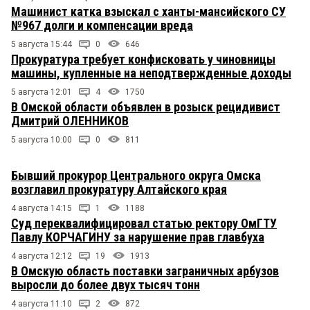
Машинист катка взыскал с ханты-мансийского СУ
№967 долги и компенсации вреда
5 августа 15:44
0
646
Прокуратура требует конфисковать у чиновницы
машины, купленные на неподтвержденные доходы
5 августа 12:01
4
1750
В Омской области объявлен в розыск рецидивист
Дмитрий ОЛЕННИКОВ
5 августа 10:00
0
811
Бывший прокурор Центрального округа Омска
возглавил прокуратуру Алтайского края
4 августа 14:15
1
1188
Суд переквалифицировал статью ректору ОмГТУ
Павлу КОРЧАГИНУ за нарушение прав главбуха
4 августа 12:12
19
1913
В Омскую область поставки заграничных арбузов
выросли до более двух тысяч тонн
4 августа 11:10
2
872