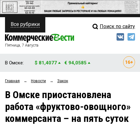
Все рубрики
Поиск по сайту
ПОЛИТИКА
Свежий выпуск
Медиа
ФИНАНСЫ
Пятница, 7 Августа
Кто есть кто
НЕДВИЖИМОСТЬ
В Омске:
$ 81,4077
€ 94,0585
Интервью
БИЗНЕС
Главная
→
Новости
→
Закон
Мнения
ОБЩЕСТВО
В Омске приостановлена
Рейтинги
ЗАКОН
работа «фруктово-овощного»
Блоги
НОВОСТИ КОМПАНИЙ
коммерсанта – на пять суток
Архив
ПРОИСШЕСТВИЯ