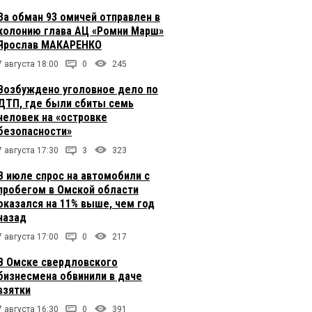
За обман 93 омичей отправлен в
колонию глава АЦ «Ромни Марш»
Ярослав МАКАРЕНКО
7 августа 18:00
0
245
Возбуждено уголовное дело по
ДТП, где были сбиты семь
человек на «островке
безопасности»
7 августа 17:30
3
323
В июле спрос на автомобили с
пробегом в Омской области
оказался на 11% выше, чем год
назад
7 августа 17:00
0
217
В Омске свердловского
бизнесмена обвинили в даче
взятки
7 августа 16:30
0
391