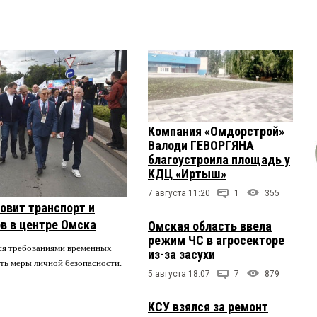
Компания «Омдорстрой»
Валоди ГЕВОРГЯНА
благоустроила площадь у
КДЦ «Иртыш»
7 августа 11:20
1
355
овит транспорт и
в в центре Омска
Омская область ввела
режим ЧС в агросекторе
ся требованиями временных
из-за засухи
ть меры личной безопасности.
5 августа 18:07
7
879
КСУ взялся за ремонт