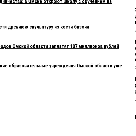
ничества: в Омске откроют школу с обучением на
сти древнюю скульптуру из кости бизона
родов Омской области заплатят 107 миллионов рублей
акие образовательные учреждения Омской области уже