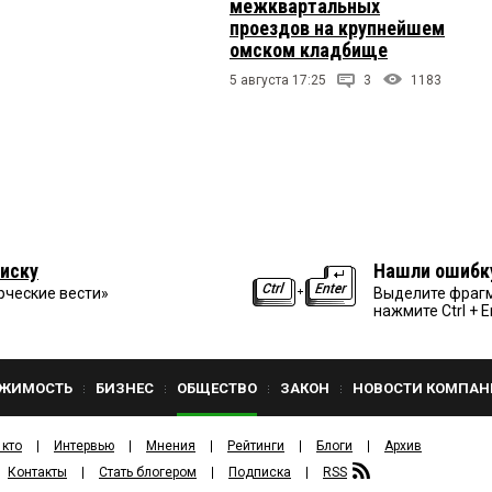
межквартальных
проездов на крупнейшем
омском кладбище
5 августа 17:25
3
1183
иску
Нашли ошибк
рческие вести»
Выделите фрагм
нажмите Ctrl + E
ЖИМОСТЬ
БИЗНЕС
ОБЩЕСТВО
ЗАКОН
НОВОСТИ КОМПАН
 кто
Интервью
Мнения
Рейтинги
Блоги
Архив
Контакты
Стать блогером
Подписка
RSS