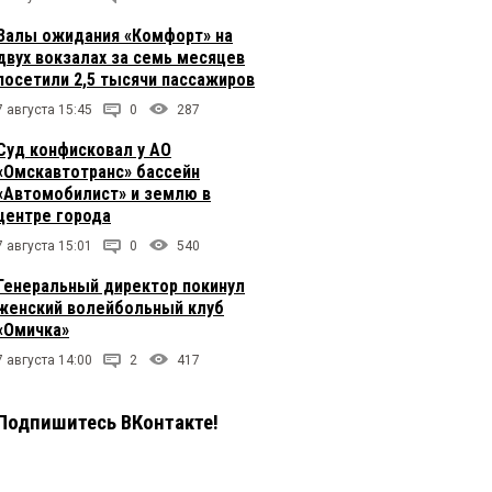
Залы ожидания «Комфорт» на
двух вокзалах за семь месяцев
посетили 2,5 тысячи пассажиров
7 августа 15:45
0
287
Суд конфисковал у АО
«Омскавтотранс» бассейн
«Автомобилист» и землю в
центре города
7 августа 15:01
0
540
Генеральный директор покинул
женский волейбольный клуб
«Омичка»
7 августа 14:00
2
417
Подпишитесь ВКонтакте!