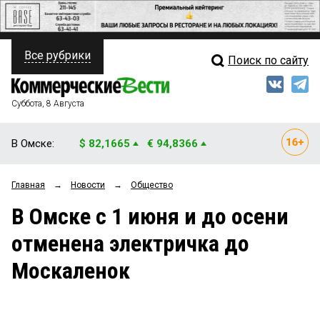
Все рубрики
Поиск по сайту
ПОЛИТИКА
Свежий выпуск
Медиа
ФИНАНСЫ
Суббота, 8 Августа
Кто есть кто
НЕДВИЖИМОСТЬ
В Омске:
$ 82,1665
€ 94,8366
Интервью
БИЗНЕС
Главная
→
Новости
→
Общество
Мнения
ОБЩЕСТВО
В Омске с 1 июня и до осени
Рейтинги
ЗАКОН
отменена электричка до
Блоги
НОВОСТИ КОМПАНИЙ
Москаленок
Архив
ПРОИСШЕСТВИЯ