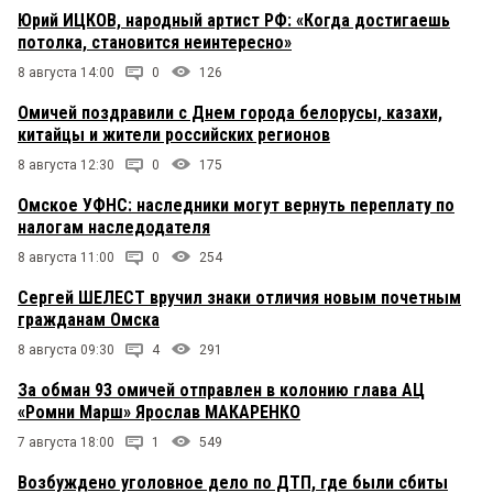
Юрий ИЦКОВ, народный артист РФ: «Когда достигаешь
потолка, становится неинтересно»
8 августа 14:00
0
126
Омичей поздравили с Днем города белорусы, казахи,
китайцы и жители российских регионов
8 августа 12:30
0
175
Омское УФНС: наследники могут вернуть переплату по
налогам наследодателя
8 августа 11:00
0
254
Сергей ШЕЛЕСТ вручил знаки отличия новым почетным
гражданам Омска
8 августа 09:30
4
291
За обман 93 омичей отправлен в колонию глава АЦ
«Ромни Марш» Ярослав МАКАРЕНКО
7 августа 18:00
1
549
Возбуждено уголовное дело по ДТП, где были сбиты