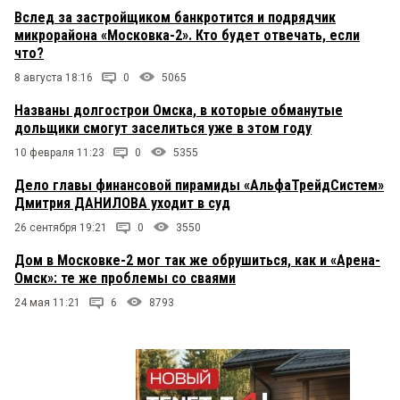
Вслед за застройщиком банкротится и подрядчик
микрорайона «Московка-2». Кто будет отвечать, если
что?
8 августа 18:16
0
5065
Названы долгострои Омска, в которые обманутые
дольщики смогут заселиться уже в этом году
10 февраля 11:23
0
5355
Дело главы финансовой пирамиды «АльфаТрейдСистем»
Дмитрия ДАНИЛОВА уходит в суд
26 сентября 19:21
0
3550
Дом в Московке-2 мог так же обрушиться, как и «Арена-
Омск»: те же проблемы со сваями
24 мая 11:21
6
8793