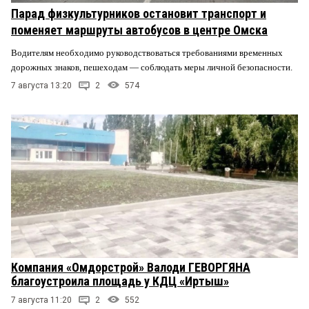
Парад физкультурников остановит транспорт и
поменяет маршруты автобусов в центре Омска
Водителям необходимо руководствоваться требованиями временных
дорожных знаков, пешеходам — соблюдать меры личной безопасности.
7 августа 13:20
2
574
Компания «Омдорстрой» Валоди ГЕВОРГЯНА
благоустроила площадь у КДЦ «Иртыш»
7 августа 11:20
2
552