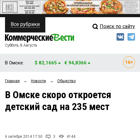
Все рубрики
Поиск по сайту
ПОЛИТИКА
Свежий выпуск
Медиа
ФИНАНСЫ
Суббота, 8 Августа
Кто есть кто
НЕДВИЖИМОСТЬ
В Омске:
$ 82,1665
€ 94,8366
Интервью
БИЗНЕС
Главная
→
Новости
→
Общество
Мнения
ОБЩЕСТВО
В Омске скоро откроется
Рейтинги
ЗАКОН
детский сад на 235 мест
Блоги
НОВОСТИ КОМПАНИЙ
Архив
ПРОИСШЕСТВИЯ
6 октября 2014 17:50
3
4144