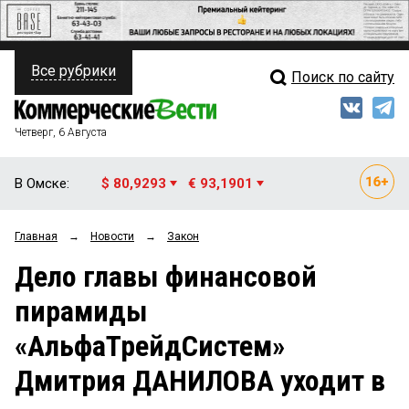
Все рубрики
Поиск по сайту
ПОЛИТИКА
Свежий выпуск
Медиа
ФИНАНСЫ
Четверг, 6 Августа
Кто есть кто
НЕДВИЖИМОСТЬ
В Омске:
$ 80,9293
€ 93,1901
Интервью
БИЗНЕС
Главная
→
Новости
→
Закон
Мнения
ОБЩЕСТВО
Дело главы финансовой
Рейтинги
ЗАКОН
пирамиды
Блоги
НОВОСТИ КОМПАНИЙ
«АльфаТрейдСистем»
Архив
ПРОИСШЕСТВИЯ
Дмитрия ДАНИЛОВА уходит в