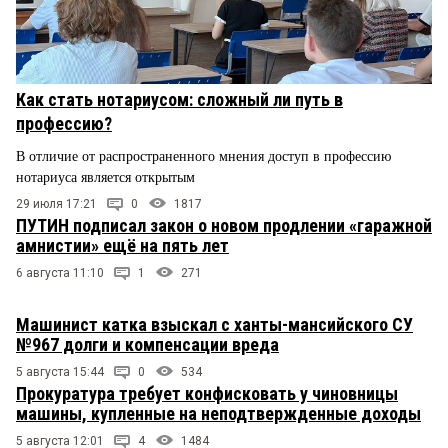
Как стать нотариусом: сложный ли путь в
профессию?
В отличие от распространенного мнения доступ в профессию
нотариуса является открытым
29 июля 17:21
0
1817
ПУТИН подписал закон о новом продлении «гаражной
амнистии» ещё на пять лет
6 августа 11:10
1
271
Машинист катка взыскал с ханты-мансийского СУ
№967 долги и компенсации вреда
5 августа 15:44
0
534
Прокуратура требует конфисковать у чиновницы
машины, купленные на неподтвержденные доходы
5 августа 12:01
4
1484