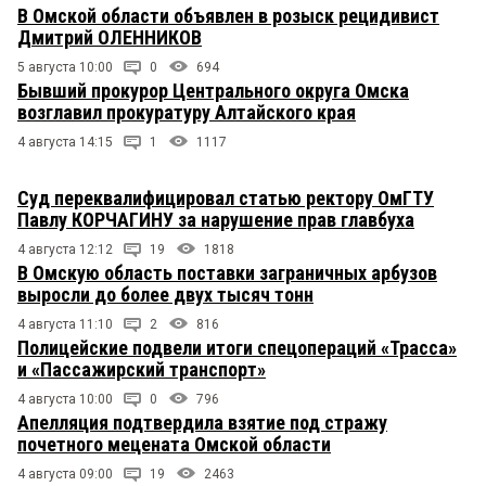
В Омской области объявлен в розыск рецидивист
Дмитрий ОЛЕННИКОВ
5 августа 10:00
0
694
Бывший прокурор Центрального округа Омска
возглавил прокуратуру Алтайского края
4 августа 14:15
1
1117
Суд переквалифицировал статью ректору ОмГТУ
Павлу КОРЧАГИНУ за нарушение прав главбуха
4 августа 12:12
19
1818
В Омскую область поставки заграничных арбузов
выросли до более двух тысяч тонн
4 августа 11:10
2
816
Полицейские подвели итоги спецопераций «Трасса»
и «Пассажирский транспорт»
4 августа 10:00
0
796
Апелляция подтвердила взятие под стражу
почетного мецената Омской области
4 августа 09:00
19
2463