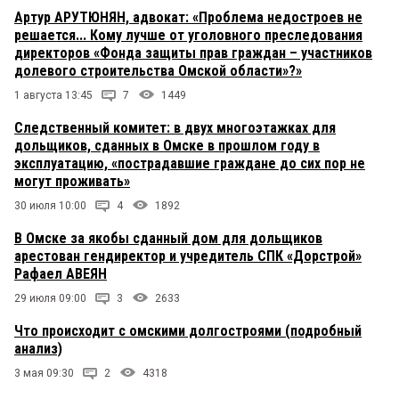
Артур АРУТЮНЯН, адвокат: «Проблема недостроев не
решается... Кому лучше от уголовного преследования
директоров «Фонда защиты прав граждан – участников
долевого строительства Омской области»?»
1 августа 13:45
7
1449
Следственный комитет: в двух многоэтажках для
дольщиков, сданных в Омске в прошлом году в
эксплуатацию, «пострадавшие граждане до сих пор не
могут проживать»
30 июля 10:00
4
1892
В Омске за якобы сданный дом для дольщиков
арестован гендиректор и учредитель СПК «Дорстрой»
Рафаел АВЕЯН
29 июля 09:00
3
2633
Что происходит с омскими долгостроями (подробный
анализ)
3 мая 09:30
2
4318