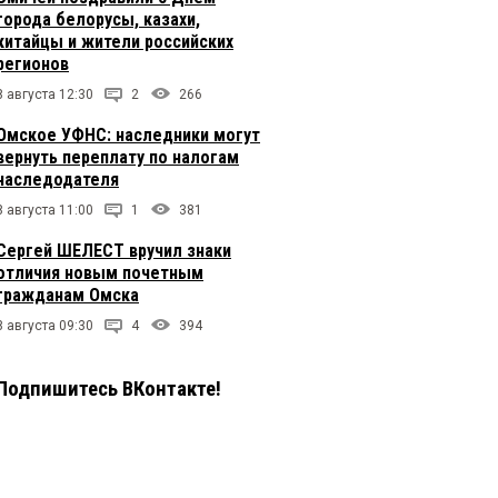
города белорусы, казахи,
китайцы и жители российских
регионов
8 августа 12:30
2
266
Омское УФНС: наследники могут
вернуть переплату по налогам
наследодателя
8 августа 11:00
1
381
Сергей ШЕЛЕСТ вручил знаки
отличия новым почетным
гражданам Омска
8 августа 09:30
4
394
Подпишитесь ВКонтакте!