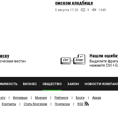
омском кладбище
5 августа 17:25
3
1345
иску
Нашли ошибк
рческие вести»
Выделите фрагм
нажмите Ctrl + E
ЖИМОСТЬ
БИЗНЕС
ОБЩЕСТВО
ЗАКОН
НОВОСТИ КОМПАН
 кто
Интервью
Мнения
Рейтинги
Блоги
Архив
Контакты
Стать блогером
Подписка
RSS