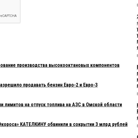
дование производства высокооктановых компонентов
азрешило продавать бензин Евро-2 и Евро-3
и лимитов на отпуск топлива на АЗС в Омской области
«Экороса» КАТЕЛКИНУ обвинили в сокрытии 3 млрд рублей