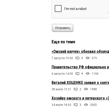
Отправить
Еще по теме
«Омский каучук» обновил обору
7 августа 10:00
0
579
Правительство РФ официально р
6 августа 14:00
9
1106
Виталий ХОЦЕНКО заявил о сняти
28 июля 13:21
2
1988
Хозяйку омского и питерского 
24 июля 18:02
3
2055