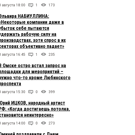
8 августа 18:00
1
173
Эльвира НАБИУЛЛИНА:
«Некоторые компании даже в
убыток себе пытаются
удержать рабочую силу на
производствах, хотя спрос в их
секторах объективно падает»
8 августа 16:45
1
235
В Омске остро встал запрос на
площадки для мероприятий –
нужно что-то кроме Любинского
проспекта
8 августа 15:30
0
399
Юрий ИЦКОВ, народный артист
РФ: «Когда достигаешь потолка,
становится неинтересно»
8 августа 14:00
0
273
Омичей поздравили с Днем