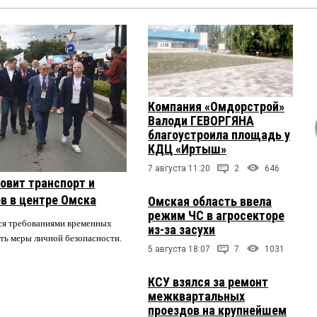
Компания «Омдорстрой»
Валоди ГЕВОРГЯНА
благоустроила площадь у
КДЦ «Иртыш»
7 августа 11:20
2
646
овит транспорт и
в в центре Омска
Омская область ввела
режим ЧС в агросекторе
ся требованиями временных
из-за засухи
ть меры личной безопасности.
5 августа 18:07
7
1031
КСУ взялся за ремонт
межквартальных
проездов на крупнейшем