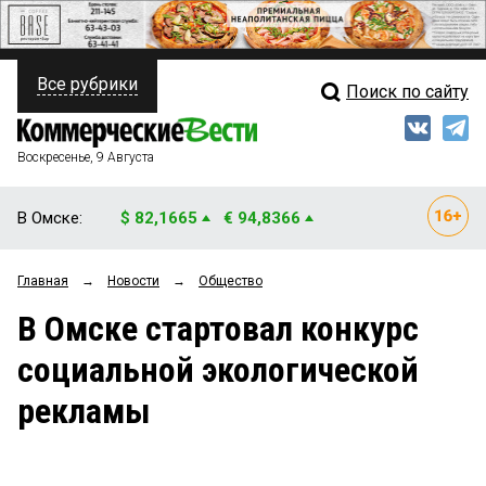
Все рубрики
Поиск по сайту
ПОЛИТИКА
Свежий выпуск
Медиа
ФИНАНСЫ
Воскресенье, 9 Августа
Кто есть кто
НЕДВИЖИМОСТЬ
В Омске:
$ 82,1665
€ 94,8366
Интервью
БИЗНЕС
Главная
→
Новости
→
Общество
Мнения
ОБЩЕСТВО
В Омске стартовал конкурс
Рейтинги
ЗАКОН
социальной экологической
Блоги
НОВОСТИ КОМПАНИЙ
рекламы
Архив
ПРОИСШЕСТВИЯ