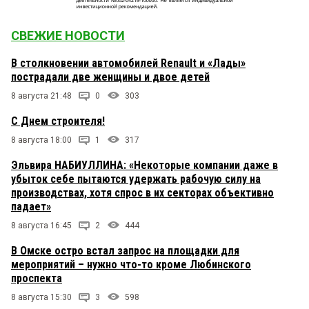
СВЕЖИЕ НОВОСТИ
В столкновении автомобилей Renault и «Лады»
пострадали две женщины и двое детей
8 августа 21:48
0
303
С Днем строителя!
8 августа 18:00
1
317
Эльвира НАБИУЛЛИНА: «Некоторые компании даже в
убыток себе пытаются удержать рабочую силу на
производствах, хотя спрос в их секторах объективно
падает»
8 августа 16:45
2
444
В Омске остро встал запрос на площадки для
мероприятий – нужно что-то кроме Любинского
проспекта
8 августа 15:30
3
598