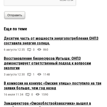
Отправить
Еще по теме
Десятую часть от мощности энергопотребления ОНПЗ
составила энергия солнца.
6 августа 12:35
0
860
Восстановление биоресурсов Иртыша: ОНПЗ
демонстрирует ответственный подход к вопросам
экологии
3 августа 12:30
1
1148
В комиссии на конкурс «Омские улицы» поступило на три
заявки больше, чем год назад
16 июля 11:34
0
1590
Замдиректора «Омскоблстройзаказчика» вышел в