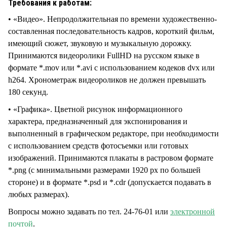
Требования к работам:
• «Видео». Непродолжительная по времени художественно-
составленная последовательность кадров, короткий фильм,
имеющий сюжет, звуковую и музыкальную дорожку.
Принимаются видеоролики FullHD на русском языке в
формате *.mov или *.avi с использованием кодеков dvx или
h264. Хронометраж видеороликов не должен превышать
180 секунд.
• «Графика». Цветной рисунок информационного
характера, предназначенный для экспонирования и
выполненный в графическом редакторе, при необходимости
с использованием средств фотосъемки или готовых
изображений. Принимаются плакаты в растровом формате
*.рng (с минимальными размерами 1920 рх по большей
стороне) и в формате *.рsd и *.сdr (допускается подавать в
любых размерах).
Вопросы можно задавать по тел. 24-76-01 или
электронной
почтой
.