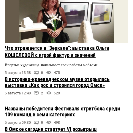
Что отражается в "Зеркале": выставка Ольги
КОШЕЛЕВОЙ с игрой фактур и значений
Впервые художница показывает свои работы в объеме.
5 августа 13:58
0
475
В историко-краеведческом музее открылась
выставка «Как рос и строился город Омск»
5 августа 12:40
2
629
Названы победители Фестиваля стритбола среди
109 команд в семи категориях
5 августа 09:30
0
498
В Омске сегодня стартует VI розыгрыш