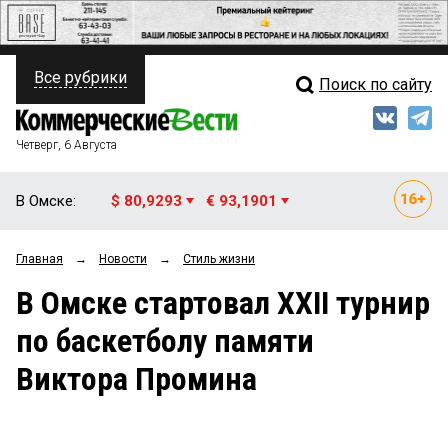
Все рубрики
Поиск по сайту
ПОЛИТИКА
Свежий выпуск
Медиа
ФИНАНСЫ
Четверг, 6 Августа
Кто есть кто
НЕДВИЖИМОСТЬ
В Омске:
$ 80,9293
€ 93,1901
Интервью
БИЗНЕС
Главная
→
Новости
→
Стиль жизни
Мнения
ОБЩЕСТВО
В Омске стартовал XXII турнир
Рейтинги
ЗАКОН
по баскетболу памяти
Блоги
НОВОСТИ КОМПАНИЙ
Виктора Промина
Архив
ПРОИСШЕСТВИЯ
СТИЛЬ ЖИЗНИ