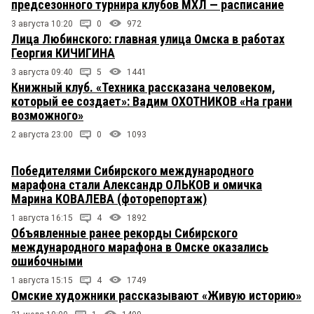
предсезонного турнира клубов МХЛ — расписание
3 августа 10:20
0
972
Лица Любинского: главная улица Омска в работах
Георгия КИЧИГИНА
3 августа 09:40
5
1441
Книжный клуб. «Техника рассказана человеком,
который ее создает»: Вадим ОХОТНИКОВ «На грани
возможного»
2 августа 23:00
0
1093
Победителями Сибирского международного
марафона стали Александр ОЛЬКОВ и омичка
Марина КОВАЛЕВА (фоторепортаж)
1 августа 16:15
4
1892
Объявленные ранее рекорды Сибирского
международного марафона в Омске оказались
ошибочными
1 августа 15:15
4
1749
Омские художники рассказывают «Живую историю»