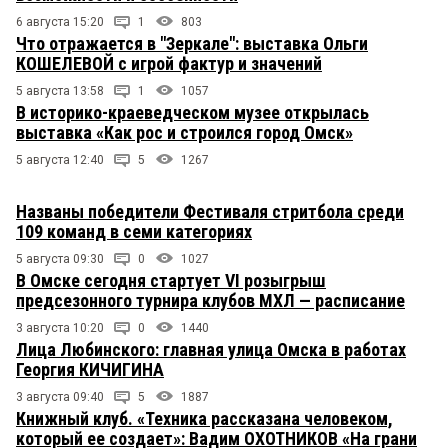
6 августа 15:20
1
803
Что отражается в "Зеркале": выставка Ольги
КОШЕЛЕВОЙ с игрой фактур и значений
5 августа 13:58
1
1057
В историко-краеведческом музее открылась
выставка «Как рос и строился город Омск»
5 августа 12:40
5
1267
Названы победители Фестиваля стритбола среди
109 команд в семи категориях
5 августа 09:30
0
1027
В Омске сегодня стартует VI розыгрыш
предсезонного турнира клубов МХЛ — расписание
3 августа 10:20
0
1440
Лица Любинского: главная улица Омска в работах
Георгия КИЧИГИНА
3 августа 09:40
5
1887
Книжный клуб. «Техника рассказана человеком,
который ее создает»: Вадим ОХОТНИКОВ «На грани