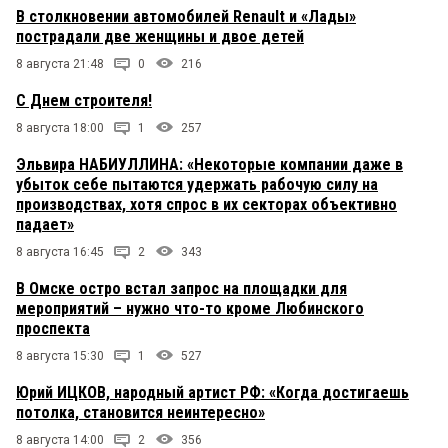
В столкновении автомобилей Renault и «Лады»
пострадали две женщины и двое детей
8 августа 21:48
0
216
С Днем строителя!
8 августа 18:00
1
257
Эльвира НАБИУЛЛИНА: «Некоторые компании даже в
убыток себе пытаются удержать рабочую силу на
производствах, хотя спрос в их секторах объективно
падает»
8 августа 16:45
2
343
В Омске остро встал запрос на площадки для
мероприятий – нужно что-то кроме Любинского
проспекта
8 августа 15:30
1
527
Юрий ИЦКОВ, народный артист РФ: «Когда достигаешь
потолка, становится неинтересно»
8 августа 14:00
2
356