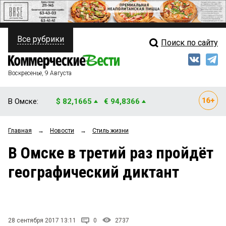
Все рубрики
Поиск по сайту
ПОЛИТИКА
Свежий выпуск
Медиа
ФИНАНСЫ
Воскресенье, 9 Августа
Кто есть кто
НЕДВИЖИМОСТЬ
В Омске:
$ 82,1665
€ 94,8366
Интервью
БИЗНЕС
Главная
→
Новости
→
Стиль жизни
Мнения
ОБЩЕСТВО
В Омске в третий раз пройдёт
Рейтинги
ЗАКОН
географический диктант
Блоги
НОВОСТИ КОМПАНИЙ
Архив
ПРОИСШЕСТВИЯ
28 сентября 2017 13:11
0
2737
СТИЛЬ ЖИЗНИ