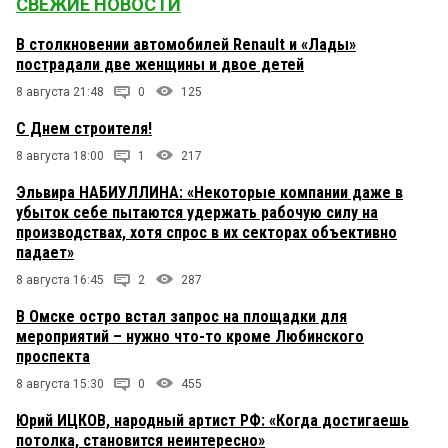
СВЕЖИЕ НОВОСТИ
В столкновении автомобилей Renault и «Лады»
пострадали две женщины и двое детей
8 августа 21:48
0
125
С Днем строителя!
8 августа 18:00
1
217
Эльвира НАБИУЛЛИНА: «Некоторые компании даже в
убыток себе пытаются удержать рабочую силу на
производствах, хотя спрос в их секторах объективно
падает»
8 августа 16:45
2
287
В Омске остро встал запрос на площадки для
мероприятий – нужно что-то кроме Любинского
проспекта
8 августа 15:30
0
455
Юрий ИЦКОВ, народный артист РФ: «Когда достигаешь
потолка, становится неинтересно»