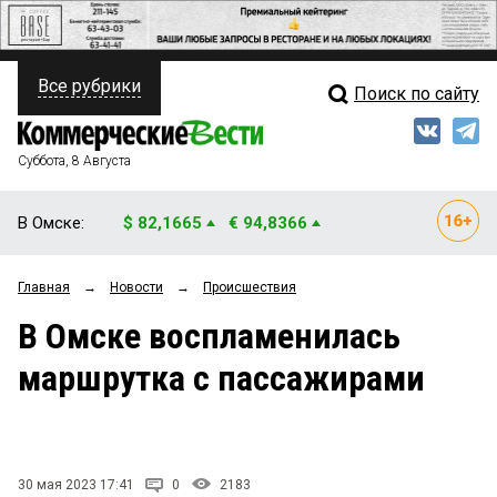
Все рубрики
Поиск по сайту
ПОЛИТИКА
Свежий выпуск
Медиа
ФИНАНСЫ
Суббота, 8 Августа
Кто есть кто
НЕДВИЖИМОСТЬ
В Омске:
$ 82,1665
€ 94,8366
Интервью
БИЗНЕС
Главная
→
Новости
→
Происшествия
Мнения
ОБЩЕСТВО
В Омске воспламенилась
Рейтинги
ЗАКОН
маршрутка с пассажирами
Блоги
НОВОСТИ КОМПАНИЙ
Архив
ПРОИСШЕСТВИЯ
30 мая 2023 17:41
0
2183