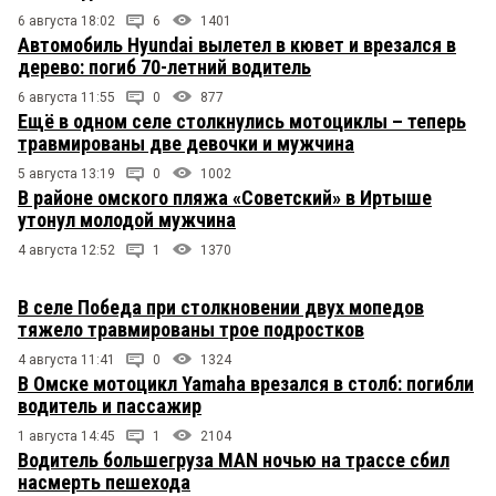
6 августа 18:02
6
1401
Автомобиль Hyundai вылетел в кювет и врезался в
дерево: погиб 70-летний водитель
6 августа 11:55
0
877
Ещё в одном селе столкнулись мотоциклы – теперь
травмированы две девочки и мужчина
5 августа 13:19
0
1002
В районе омского пляжа «Советский» в Иртыше
утонул молодой мужчина
4 августа 12:52
1
1370
В селе Победа при столкновении двух мопедов
тяжело травмированы трое подростков
4 августа 11:41
0
1324
В Омске мотоцикл Yamaha врезался в столб: погибли
водитель и пассажир
1 августа 14:45
1
2104
Водитель большегруза MAN ночью на трассе сбил
насмерть пешехода