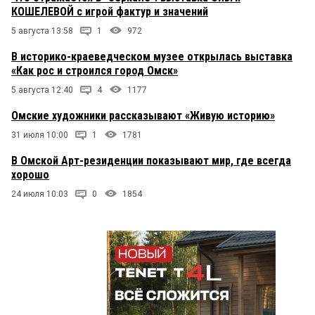
КОШЕЛЕВОЙ с игрой фактур и значений
5 августа 13:58
1
972
В историко-краеведческом музее открылась выставка
«Как рос и строился город Омск»
5 августа 12:40
4
1177
Омские художники рассказывают «Живую историю»
31 июля 10:00
1
1781
В Омской Арт-резиденции показывают мир, где всегда
хорошо
24 июля 10:03
0
1854