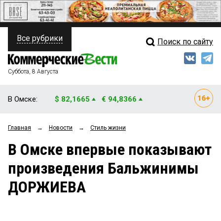
Все рубрики
Поиск по сайту
ПОЛИТИКА
Свежий выпуск
Медиа
ФИНАНСЫ
Суббота, 8 Августа
Кто есть кто
НЕДВИЖИМОСТЬ
В Омске:
$ 82,1665
€ 94,8366
Интервью
БИЗНЕС
Главная
→
Новости
→
Стиль жизни
Мнения
ОБЩЕСТВО
В Омске впервые показывают
Рейтинги
ЗАКОН
произведения Бальжинимы
Блоги
НОВОСТИ КОМПАНИЙ
ДОРЖИЕВА
Архив
ПРОИСШЕСТВИЯ
СТИЛЬ ЖИЗНИ