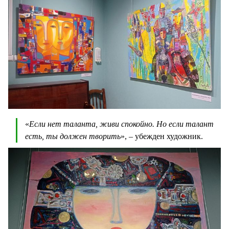
«
Если нет таланта, живи спокойно. Но если талант
есть, ты должен творить
», – убежден художник.