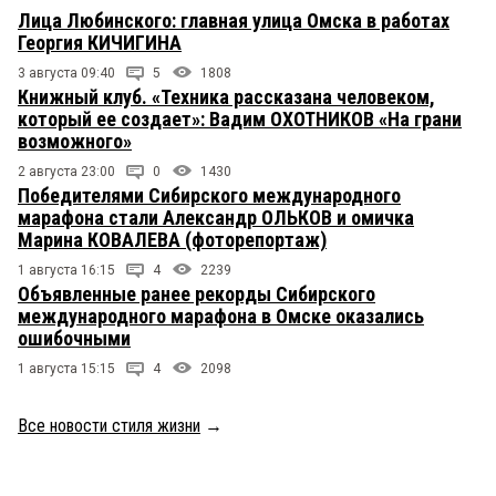
Лица Любинского: главная улица Омска в работах
Георгия КИЧИГИНА
3 августа 09:40
5
1808
Книжный клуб. «Техника рассказана человеком,
который ее создает»: Вадим ОХОТНИКОВ «На грани
возможного»
2 августа 23:00
0
1430
Победителями Сибирского международного
марафона стали Александр ОЛЬКОВ и омичка
Марина КОВАЛЕВА (фоторепортаж)
1 августа 16:15
4
2239
Объявленные ранее рекорды Сибирского
международного марафона в Омске оказались
ошибочными
1 августа 15:15
4
2098
Все новости стиля жизни
→