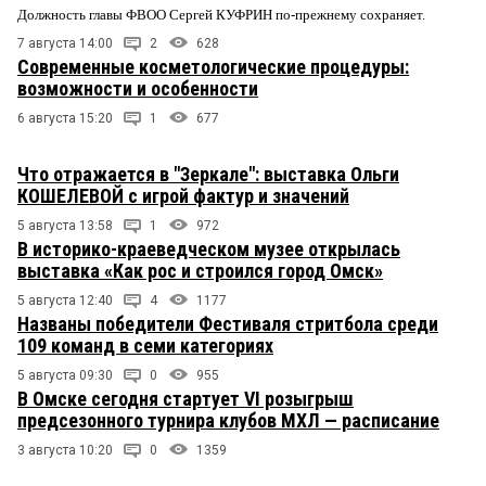
Должность главы ФВОО Сергей КУФРИН по-прежнему сохраняет.
7 августа 14:00
2
628
Современные косметологические процедуры:
возможности и особенности
6 августа 15:20
1
677
Что отражается в "Зеркале": выставка Ольги
КОШЕЛЕВОЙ с игрой фактур и значений
5 августа 13:58
1
972
В историко-краеведческом музее открылась
выставка «Как рос и строился город Омск»
5 августа 12:40
4
1177
Названы победители Фестиваля стритбола среди
109 команд в семи категориях
5 августа 09:30
0
955
В Омске сегодня стартует VI розыгрыш
предсезонного турнира клубов МХЛ — расписание
3 августа 10:20
0
1359