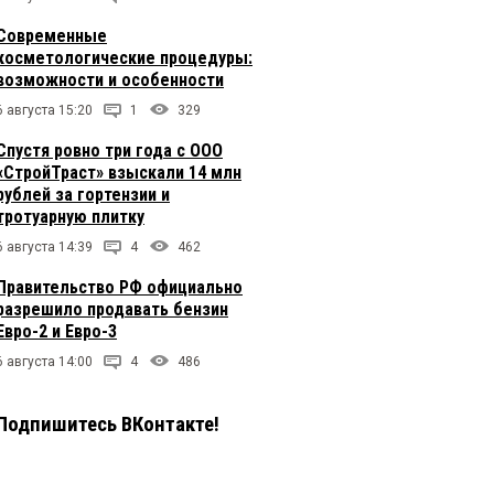
Современные
косметологические процедуры:
возможности и особенности
6 августа 15:20
1
329
Спустя ровно три года с ООО
«СтройТраст» взыскали 14 млн
рублей за гортензии и
тротуарную плитку
6 августа 14:39
4
462
Правительство РФ официально
разрешило продавать бензин
Евро-2 и Евро-3
6 августа 14:00
4
486
Подпишитесь ВКонтакте!