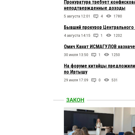
Прокуратура требует конфисков
неподтвержденные доходы
5 августа 12:01
4
1780
Бывший прокурор Центрального 
4 августа 14:15
1
1202
Омич Канат ИСМАГУЛОВ назначе
30 июля 13:50
1
1250
На форуме китайцы предложили 
по Иртышу
29 июля 17:09
0
531
ЗАКОН