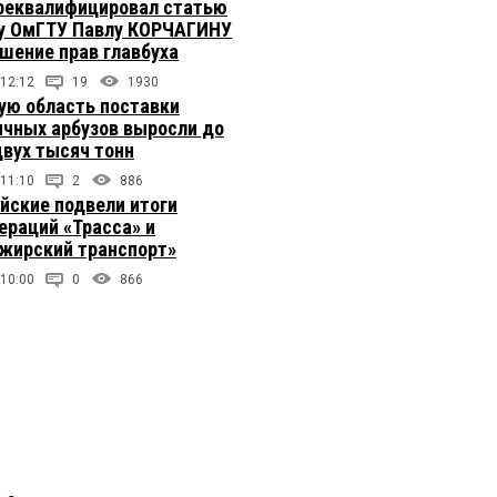
реквалифицировал статью
у ОмГТУ Павлу КОРЧАГИНУ
ушение прав главбуха
 12:12
19
1930
ую область поставки
ичных арбузов выросли до
двух тысяч тонн
 11:10
2
886
йские подвели итоги
ераций «Трасса» и
жирский транспорт»
 10:00
0
866