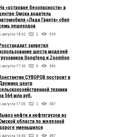
На «островке безопасности» в
центре Омска водитель
автомобиля «Лада Гранта» сбил
семь пешеходов
6 августа 18:02
2
593
Росстандарт запретил
использование шести моделей
грузовиков Dongfeng и Zoomlion
6 августа 17:30
0
306
Константин СУВОРОВ построит в
Дружино центр
сельскохозяйственной техники
за 564 млн руб.
6 августа 17:05
2
387
Вывоз нефти и нефтегрузов из
Омской области по железной
дороге уменьшился
6 августа 16:00
0
497