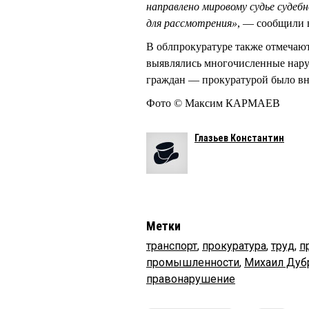
направлено мировому судье судеб
для рассмотрения»
, — сообщили 
В облпрокуратуре также отмечают,
выявлялись многочисленные нару
граждан — прокуратурой было в
Фото © Максим КАРМАЕВ
Глазьев Константин
Метки
транспорт
,
прокуратура
,
труд
,
п
промышленности
,
Михаил Дуб
правонарушение