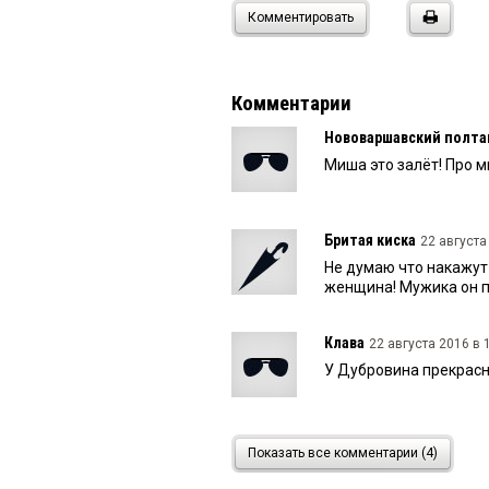
Комментировать
Комментарии
Нововаршавский полта
Миша это залёт! Про м
Бритая киска
22 августа
Не думаю что накажут 
женщина! Мужика он п
Клава
22 августа 2016 в 
У Дубровина прекрасн
пётр
22 августа 2016 в 15
Показать все комментарии (4)
ДА ИХ ВСЕХ ИЗ МИНИ