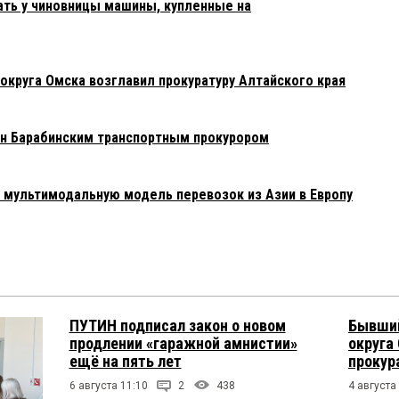
ать у чиновницы машины, купленные на
округа Омска возглавил прокуратуру Алтайского края
н Барабинским транспортным прокурором
мультимодальную модель перевозок из Азии в Европу
ПУТИН подписал закон о новом
Бывший
продлении «гаражной амнистии»
округа
ещё на пять лет
прокур
6 августа 11:10
2
438
4 августа