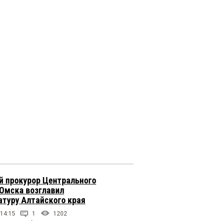
 прокурор Центрального
 Омска возглавил
атуру Алтайского края
 14:15
1
1202