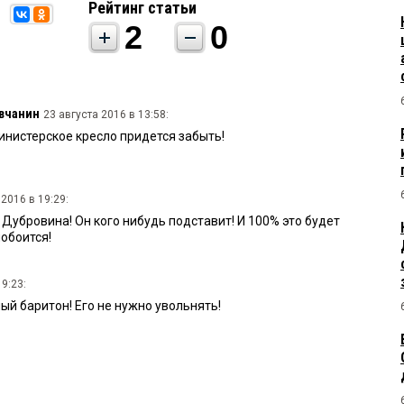
Рейтинг статьи
2
0
вчанин
23 августа 2016 в 13:58:
инистерское кресло придется забыть!
 2016 в 19:29:
Дубровина! Он кого нибудь подставит! И 100% это будет
обоится!
19:23:
ый баритон! Его не нужно увольнять!
:45:
СТЕРСТВА НАДО ГНАТЬ МЕТЛОЙ,А В 1-УЮ ОЧЕРЕДЬ ВРАЛЯ