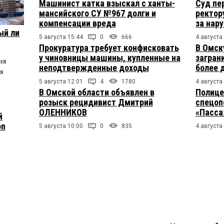
Машинист катка взыскал с ханты-
Суд пе
мансийского СУ №967 долги и
ректор
компенсации вреда
за нар
ый ли
5 августа 15:44
0
666
4 августа
Прокуратура требует конфисковать
В Омск
у чиновницы машины, купленные на
загран
ия
неподтвержденные доходы
более 
я
5 августа 12:01
4
1780
4 августа
В Омской области объявлен в
Полице
розыск рецидивист Дмитрий
спецоп
ОЛЕННИКОВ
«Пасса
й
on
5 августа 10:00
0
835
4 августа