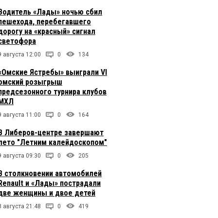
Водитель «Лады» ночью сбил
пешехода, перебегавшего
дорогу на «красный» сигнал
светофора
9 августа 12:00
0
134
«Омские Ястребы» выиграли VI
омский розыгрыш
предсезонного турнира клубов
МХЛ
9 августа 11:00
0
164
В Либеров-центре завершают
лето "Летним калейдоскопом"
9 августа 09:30
0
205
В столкновении автомобилей
Renault и «Лады» пострадали
две женщины и двое детей
8 августа 21:48
0
419