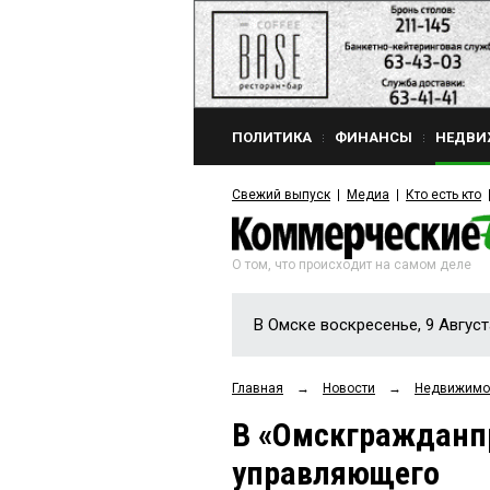
ПОЛИТИКА
ФИНАНСЫ
НЕДВИ
Свежий выпуск
Медиа
Кто есть кто
О том, что происходит на самом деле
В Омске воскресенье, 9 Август
Главная
→
Новости
→
Недвижимо
В «Омскгражданп
управляющего