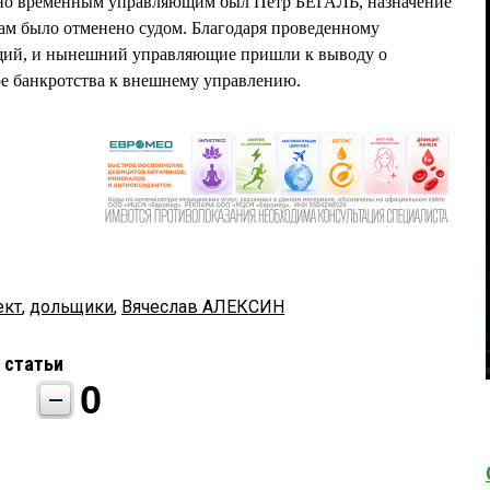
ьно временным управляющим был Петр БЕГАЛЬ, назначение
ам было отменено судом. Благодаря проведенному
щий, и нынешний управляющие пришли к выводу о
ре банкротства к внешнему управлению.
ект
,
дольщики
,
Вячеслав АЛЕКСИН
 статьи
0