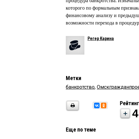
процедура банкротства. Изначал
которого по формальным признак
финансовому анализу и предыду
возможности перехода в процеду
Регер Карина
Метки
банкротство
,
Омскгражданпро
Рейтинг
4
Еще по теме