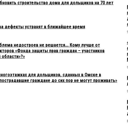
бновить строительство дома для дольщиков на 70 лет
ва дефекты устранят в ближайшее время
блема недостроев не решается... Кому лучше от
кторов «Фонда защиты прав граждан – участников
 области»?»
многоэтажках для дольщиков, сданных в Омске в
«пострадавшие граждане до сих пор не могут проживать»