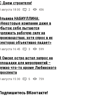
С Днем строителя!
8 августа 18:00
2
436
Эльвира НАБИУЛЛИНА:
«Некоторые компании даже в
убыток себе пытаются
удержать рабочую силу на
производствах, хотя спрос в их
секторах объективно падает»
8 августа 16:45
3
599
В Омске остро встал запрос на
площадки для мероприятий –
нужно что-то кроме Любинского
проспекта
8 августа 15:30
5
759
Подпишитесь ВКонтакте!