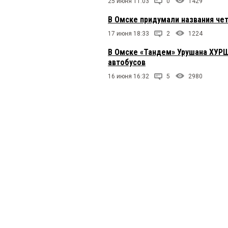
25 июня 11:03
0
1429
В Омске придумали названия че
17 июня 18:33
2
1224
В Омске «Тандем» Урушана ХУР
автобусов
16 июня 16:32
5
2980