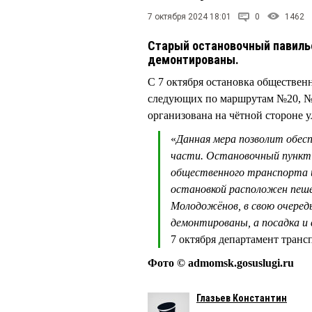
7 октября 2024 18:01
0
1462
Старый остановочный павиль
демонтированы.
С 7 октября остановка обществен
следующих по маршрутам №20, №
организована на чётной стороне 
«
Данная мера позволит обес
части. Остановочный пункт 
общественного транспорта и
остановкой расположен пеше
Молодожёнов, в свою очеред
демонтированы, а посадка и
7 октября департамент транс
Фото © admomsk.gosuslugi.ru
Глазьев Константин