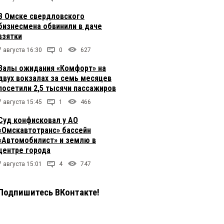
В Омске свердловского
бизнесмена обвинили в даче
взятки
7 августа 16:30
0
627
Залы ожидания «Комфорт» на
двух вокзалах за семь месяцев
посетили 2,5 тысячи пассажиров
7 августа 15:45
1
466
Суд конфисковал у АО
«Омскавтотранс» бассейн
«Автомобилист» и землю в
центре города
7 августа 15:01
4
747
Подпишитесь ВКонтакте!