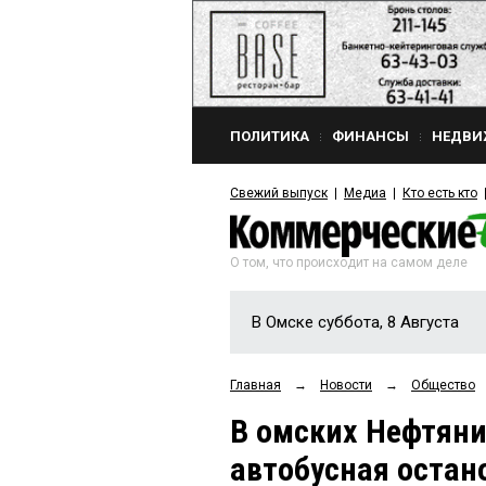
ПОЛИТИКА
ФИНАНСЫ
НЕДВИ
Свежий выпуск
Медиа
Кто есть кто
О том, что происходит на самом деле
В Омске суббота, 8 Августа
Главная
→
Новости
→
Общество
В омских Нефтяни
автобусная остан