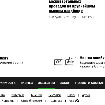
межквартальных
проездов на крупнейшем
омском кладбище
5 августа 17:25
3
1270
иску
Нашли ошибк
рческие вести»
Выделите фрагм
нажмите Ctrl + E
ЖИМОСТЬ
БИЗНЕС
ОБЩЕСТВО
ЗАКОН
НОВОСТИ КОМПАН
 кто
Интервью
Мнения
Рейтинги
Блоги
Архив
Контакты
Стать блогером
Подписка
RSS