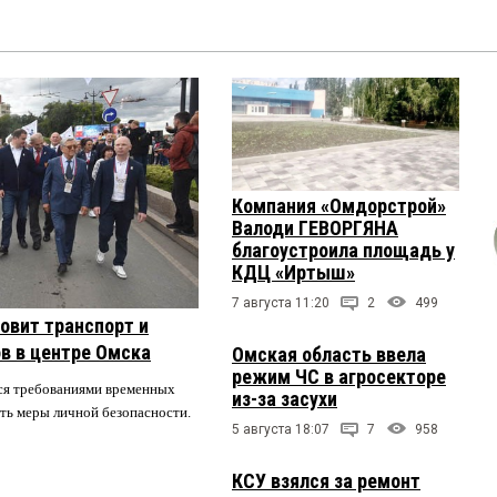
Компания «Омдорстрой»
Валоди ГЕВОРГЯНА
благоустроила площадь у
КДЦ «Иртыш»
7 августа 11:20
2
499
овит транспорт и
в в центре Омска
Омская область ввела
режим ЧС в агросекторе
ся требованиями временных
из-за засухи
ть меры личной безопасности.
5 августа 18:07
7
958
КСУ взялся за ремонт