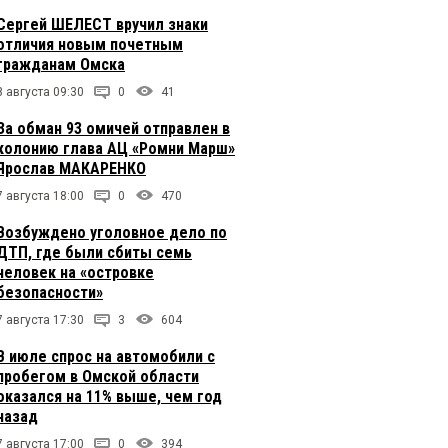
Сергей ШЕЛЕСТ вручил знаки
отличия новым почетным
гражданам Омска
8 августа 09:30
0
41
За обман 93 омичей отправлен в
колонию глава АЦ «Ромни Марш»
Ярослав МАКАРЕНКО
7 августа 18:00
0
470
Возбуждено уголовное дело по
ДТП, где были сбиты семь
человек на «островке
безопасности»
7 августа 17:30
3
604
В июле спрос на автомобили с
пробегом в Омской области
оказался на 11% выше, чем год
назад
7 августа 17:00
0
394