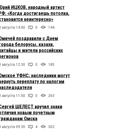
Юрий ИЦКОВ, народный артист
РФ: «Когда достигаешь потолка,
становится неинтересно»
8 августа 14:00
0
144
Омичей поздравили с Днем
города белорусы, казахи,
китайцы и жители российских
регионов
8 августа 12:30
0
185
Омское УФНС: наследники могут
вернуть переплату по налогам
наследодателя
8 августа 11:00
0
263
Сергей ШЕЛЕСТ вручил знаки
отличия новым почетным
гражданам Омска
8 августа 09:30
4
302