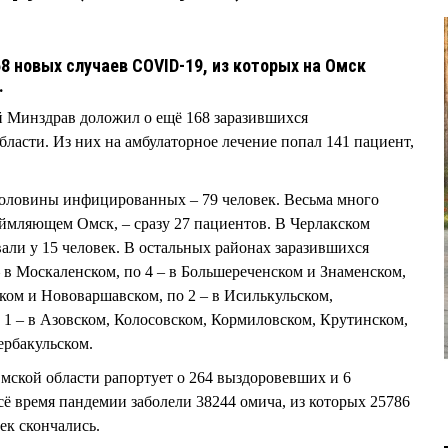
68 новых случаев COVID-19, из которых на Омск
.
й Минздрав доложил о ещё 168 заразившихся
ласти. Из них на амбулаторное лечение попал 141 пациент,
половины инфицированных – 79 человек. Весьма много
ймляющем Омск, – сразу 27 пациентов. В Черлакском
али у 15 человек. В остальных районах заразившихся
 – в Москаленском, по 4 – в Большереченском и Знаменском,
ком и Нововаршавском, по 2 – в Исилькульском,
 1 – в Азовском, Колосовском, Кормиловском, Крутинском,
ербакульском.
мской области рапортует о 264 выздоровевших и 6
сё время пандемии заболели 38244 омича, из которых 25786
век скончались.