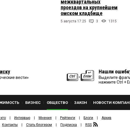
межквартальных
проездов на крупнейшем
омском кладбище
5 августа 17:25
3
1315
иску
Нашли ошибк
рческие вести»
Выделите фрагм
нажмите Ctrl + E
ЖИМОСТЬ
БИЗНЕС
ОБЩЕСТВО
ЗАКОН
НОВОСТИ КОМПАН
 кто
Интервью
Мнения
Рейтинги
Блоги
Архив
Контакты
Стать блогером
Подписка
RSS