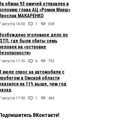
За обман 93 омичей отправлен в
колонию глава АЦ «Ромни Марш»
Ярослав МАКАРЕНКО
7 августа 18:00
1
558
Возбуждено уголовное дело по
ДТП, где были сбиты семь
человек на «островке
безопасности»
7 августа 17:30
4
753
В июле спрос на автомобили с
пробегом в Омской области
оказался на 11% выше, чем год
назад
7 августа 17:00
1
466
Подпишитесь ВКонтакте!