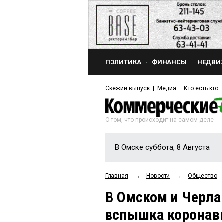
ПОЛИТИКА
ФИНАНСЫ
НЕДВИ
Свежий выпуск
Медиа
Кто есть кто
О том, что происходит на самом деле
В Омске суббота, 8 Августа
Главная
→
Новости
→
Общество
В Омском и Черла
вспышка коронави