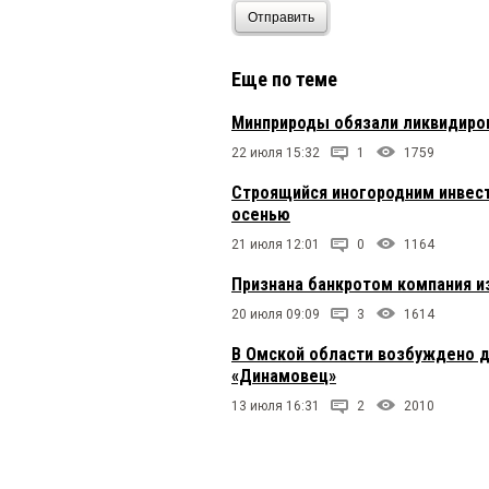
Отправить
Еще по теме
Минприроды обязали ликвидиро
22 июля 15:32
1
1759
Строящийся иногородним инвес
осенью
21 июля 12:01
0
1164
Признана банкротом компания и
20 июля 09:09
3
1614
В Омской области возбуждено д
«Динамовец»
13 июля 16:31
2
2010