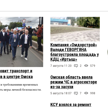
Компания «Омдорстрой»
Валоди ГЕВОРГЯНА
благоустроила площадь у
КДЦ «Иртыш»
7 августа 11:20
2
579
овит транспорт и
в в центре Омска
Омская область ввела
режим ЧС в агросекторе
ся требованиями временных
из-за засухи
ть меры личной безопасности.
5 августа 18:07
7
998
КСУ взялся за ремонт