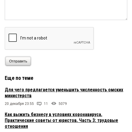
Альберт
20 декабря 2021 в 22:33:
Что такое сокротить- это выплатить несколько
окладов, а затем снова принять в штат. Зачем
воздух сотрясать,нужно не сокращать, а не
продлевать контакт, чтобы не расфукивать
деньги из бюджета. А ещё лучше, пусть Губер
расскажет, для чего он два новых министерства
создании министров со свитой туда набирает,
чет про это он молчит
Отправить
Еще по теме
Для чего предлагается уменьшить численность омских
министерств
20 декабря 23:55
11
5079
Как выжить бизнесу в условиях коронавируса.
Практические советы от юристов. Часть 3: трудовые
отношения