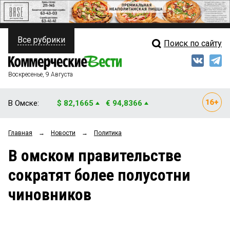
Все рубрики
Поиск по сайту
ПОЛИТИКА
Свежий выпуск
Медиа
ФИНАНСЫ
Воскресенье, 9 Августа
Кто есть кто
НЕДВИЖИМОСТЬ
В Омске:
$ 82,1665
€ 94,8366
Интервью
БИЗНЕС
Главная
→
Новости
→
Политика
Мнения
ОБЩЕСТВО
В омском правительстве
Рейтинги
ЗАКОН
сократят более полусотни
Блоги
НОВОСТИ КОМПАНИЙ
чиновников
Архив
ПРОИСШЕСТВИЯ