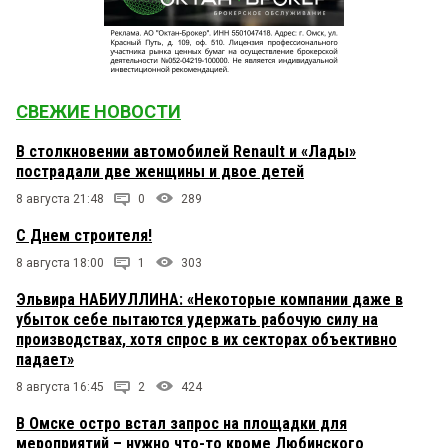
СВЕЖИЕ НОВОСТИ
В столкновении автомобилей Renault и «Лады»
пострадали две женщины и двое детей
8 августа 21:48
0
289
С Днем строителя!
8 августа 18:00
1
303
Эльвира НАБИУЛЛИНА: «Некоторые компании даже в
убыток себе пытаются удержать рабочую силу на
производствах, хотя спрос в их секторах объективно
падает»
8 августа 16:45
2
424
В Омске остро встал запрос на площадки для
мероприятий – нужно что-то кроме Любинского