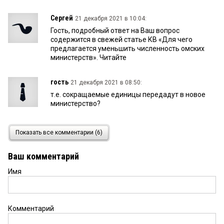
Сергей
21 декабря 2021 в 10:04:
Гость, подробный ответ на Ваш вопрос
содержится в свежей статье КВ «Для чего
предлагается уменьшить численность омских
министерств». Читайте
гость
21 декабря 2021 в 08:50:
т.е. сокращаемые единицы передадут в новое
министерство?
Сергей
21 декабря 2021 в 08:19:
Показать все комментарии (6)
Иван, сокращение делается для того, чтобы
уложиться в тоже число сотрудников по общему
Ваш комментарий
штатному расписанию, так как будет ещё одно
Министерство. Вот и всё.
Имя
Иван
21 декабря 2021 в 08:03:
Получается, и раньше бы без них справились.
Комментарий