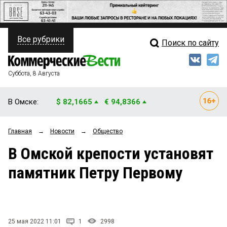
Все рубрики
Поиск по сайту
ПОЛИТИКА
Свежий выпуск
Медиа
ФИНАНСЫ
Суббота, 8 Августа
Кто есть кто
НЕДВИЖИМОСТЬ
В Омске:
$ 82,1665
€ 94,8366
Интервью
БИЗНЕС
Главная
→
Новости
→
Общество
Мнения
ОБЩЕСТВО
В Омской крепости установят
Рейтинги
ЗАКОН
памятник Петру Первому
Блоги
НОВОСТИ КОМПАНИЙ
Архив
ПРОИСШЕСТВИЯ
25 мая 2022 11:01
1
2998