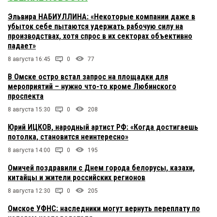
Эльвира НАБИУЛЛИНА: «Некоторые компании даже в
убыток себе пытаются удержать рабочую силу на
производствах, хотя спрос в их секторах объективно
падает»
8 августа 16:45
0
77
В Омске остро встал запрос на площадки для
мероприятий – нужно что-то кроме Любинского
проспекта
8 августа 15:30
0
208
Юрий ИЦКОВ, народный артист РФ: «Когда достигаешь
потолка, становится неинтересно»
8 августа 14:00
0
195
Омичей поздравили с Днем города белорусы, казахи,
китайцы и жители российских регионов
8 августа 12:30
0
205
Омское УФНС: наследники могут вернуть переплату по