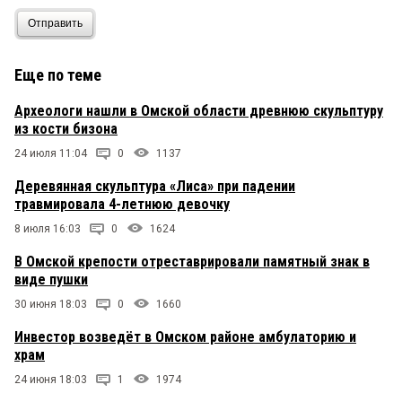
Отправить
Еще по теме
Археологи нашли в Омской области древнюю скульптуру
из кости бизона
24 июля 11:04
0
1137
Деревянная скульптура «Лиса» при падении
травмировала 4-летнюю девочку
8 июля 16:03
0
1624
В Омской крепости отреставрировали памятный знак в
виде пушки
30 июня 18:03
0
1660
Инвестор возведёт в Омском районе амбулаторию и
храм
24 июня 18:03
1
1974