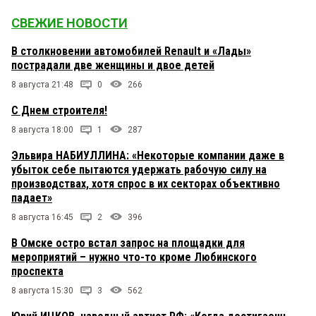
СВЕЖИЕ НОВОСТИ
В столкновении автомобилей Renault и «Лады»
пострадали две женщины и двое детей
8 августа 21:48
0
266
С Днем строителя!
8 августа 18:00
1
287
Эльвира НАБИУЛЛИНА: «Некоторые компании даже в
убыток себе пытаются удержать рабочую силу на
производствах, хотя спрос в их секторах объективно
падает»
8 августа 16:45
2
396
В Омске остро встал запрос на площадки для
мероприятий – нужно что-то кроме Любинского
проспекта
8 августа 15:30
3
562