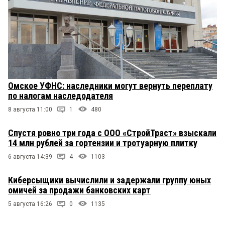
Омское УФНС: наследники могут вернуть переплату
по налогам наследодателя
8 августа 11:00
1
480
Спустя ровно три года с ООО «СтройТраст» взыскали
14 млн рублей за гортензии и тротуарную плитку
6 августа 14:39
4
1103
Киберсыщики вычислили и задержали группу юных
омичей за продажи банковских карт
5 августа 16:26
0
1135