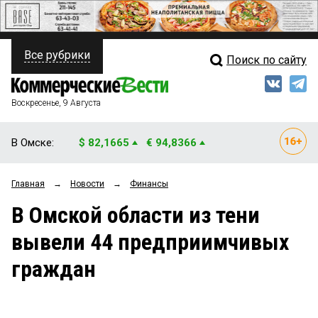
Все рубрики
Поиск по сайту
ПОЛИТИКА
Свежий выпуск
Медиа
ФИНАНСЫ
Воскресенье, 9 Августа
Кто есть кто
НЕДВИЖИМОСТЬ
В Омске:
$ 82,1665
€ 94,8366
Интервью
БИЗНЕС
Главная
→
Новости
→
Финансы
Мнения
ОБЩЕСТВО
В Омской области из тени
Рейтинги
ЗАКОН
вывели 44 предприимчивых
Блоги
НОВОСТИ КОМПАНИЙ
граждан
Архив
ПРОИСШЕСТВИЯ