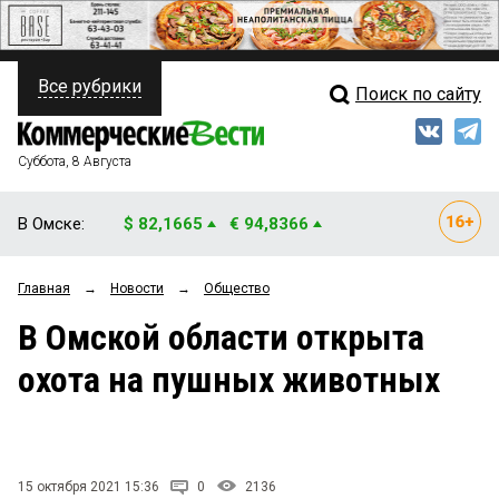
Все рубрики
Поиск по сайту
ПОЛИТИКА
Свежий выпуск
Медиа
ФИНАНСЫ
Суббота, 8 Августа
Кто есть кто
НЕДВИЖИМОСТЬ
В Омске:
$ 82,1665
€ 94,8366
Интервью
БИЗНЕС
Главная
→
Новости
→
Общество
Мнения
ОБЩЕСТВО
В Омской области открыта
Рейтинги
ЗАКОН
охота на пушных животных
Блоги
НОВОСТИ КОМПАНИЙ
Архив
ПРОИСШЕСТВИЯ
15 октября 2021 15:36
0
2136