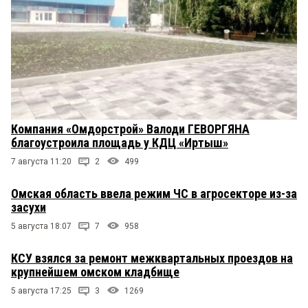
Компания «Омдорстрой» Валоди ГЕВОРГЯНА
благоустроила площадь у КДЦ «Иртыш»
7 августа 11:20
2
499
Омская область ввела режим ЧС в агросекторе из-за
засухи
5 августа 18:07
7
958
КСУ взялся за ремонт межквартальных проездов на
крупнейшем омском кладбище
5 августа 17:25
3
1269