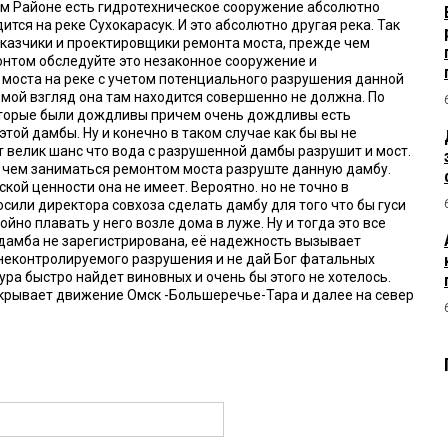
м Районе есть гидротехническое сооружение абсолютно
дится на реке Сухокарасук. И это абсолютно другая река. Так
казчики и проектировщики ремонта моста, прежде чем
нтом обследуйте это незаконное сооружение и
 моста на реке с учетом потенциального разрушения данной
 мой взгляд она там находится совершенно не должна. По
оторые были дождливы причем очень дождливы есть
той дамбы. Ну и конечно в таком случае как бы вы не
 велик шанс что вода с разрушенной дамбы разрушит и мост.
 чем заниматься ремонтом моста разруште данную дамбу.
кой ценности она не имеет. Вероятно. но не точно в
сили директора совхоза сделать дамбу для того что бы гуси
ойно плавать у него возле дома в луже. Ну и тогда это все
 дамба не зарегистрирована, её надежность вызывает
 неконтролируемого разрушения и не дай Бог фатальных
ра быстро найдет виновных и очень бы этого не хотелось.
рекрывает движение Омск -Большеречье-Тара и далее на север