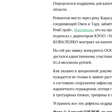
Определился подрядчик для капит
области.
Ремонтом моста через реку Карас
соединяющей Омск и Тару, займё
РемСтрой».
Напомним
, что на п
подписал с директором КУОО «Уп
КОВАЛЕНКО контракт на капитель
На сей раз заявку конкурента ОО
достался единственному участник
61,4 миллиона рублей.
Как указано в аукционной докуме
нуждается не только в замене рас
о состоянии сооружения зафиксир
парапетного ограждения, потеря
в тротуарных блоках, трещины в 
Устранить все эти дефекты подря
Фото © Алексей ОЗЕРОВ, из ар