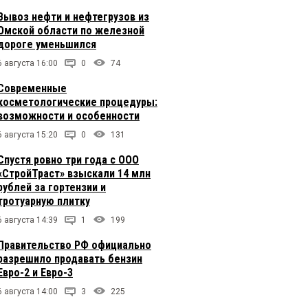
Вывоз нефти и нефтегрузов из
Омской области по железной
дороге уменьшился
6 августа 16:00
0
74
Современные
косметологические процедуры:
возможности и особенности
6 августа 15:20
0
131
Спустя ровно три года с ООО
«СтройТраст» взыскали 14 млн
рублей за гортензии и
тротуарную плитку
6 августа 14:39
1
199
Правительство РФ официально
разрешило продавать бензин
Евро-2 и Евро-3
6 августа 14:00
3
225