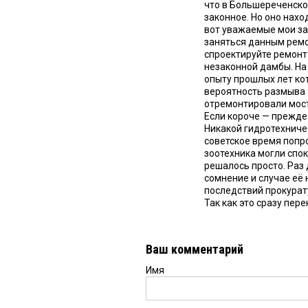
что в Большереченско
законное. Но оно нахо
вот уважаемые мои за
заняться данным ремо
спроектируйте ремонт
незаконной дамбы. На
опыту прошлых лет к
вероятность размыва э
отремонтировали мост
Если короче — прежде
Никакой гидротехничес
советское время попро
зоотехника могли спок
решалось просто. Раз
сомнение и случае её
последствий прокурату
Так как это сразу пе
Ваш комментарий
Имя