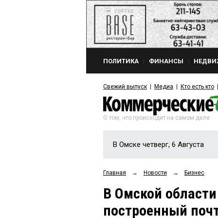
ПОЛИТИКА
ФИНАНСЫ
НЕДВИ
Свежий выпуск
Медиа
Кто есть кто
О том, что происходит на самом деле
В Омске четверг, 6 Августа
Главная
→
Новости
→
Бизнес
В Омской области
построенный почт