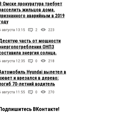
В Омске прокуратура требует
расселить жильцов дома,
признанного аварийным в 2019
году
6 августа 13:15
2
223
Десятую часть от мощности
энергопотребления ОНПЗ
составила энергия солнца.
6 августа 12:35
0
218
Автомобиль Hyundai вылетел в
кювет и врезался в дерево:
погиб 70-летний водитель
6 августа 11:55
0
270
Подпишитесь ВКонтакте!