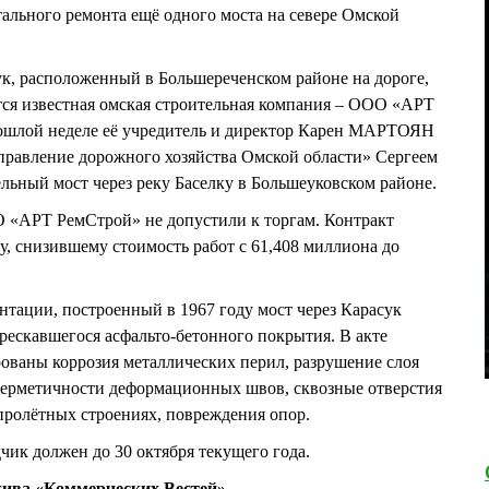
ального ремонта ещё одного моста на севере Омской
ук, расположенный в Большереченском районе на дороге,
тся известная омская строительная компания – ООО «АРТ
рошлой неделе её учредитель и директор Карен МАРТОЯН
равление дорожного хозяйства Омской области» Сергеем
ный мост через реку Баселку в Большеуковском районе.
О «АРТ РемСтрой» не допустили к торгам. Контракт
у, снизившему стоимость работ с 61,408 миллиона до
нтации, построенный в 1967 году мост через Карасук
трескавшегося асфальто-бетонного покрытия. В акте
ованы коррозия металлических перил, разрушение слоя
 герметичности деформационных швов, сквозные отверстия
пролётных строениях, повреждения опор.
дчик должен до 30 октября текущего года.
хива «Коммерческих Вестей»